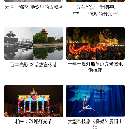
天津：“藏”在地铁里的古城墙
波兰华沙：“肖邦电
车”——“流动的音乐厅”
一年一度灯船节点亮老挝琅
百年光影 对话故宫今昔
勃拉邦
柏林：璀璨灯光节
大型杂技剧《脊梁》贵阳上
演