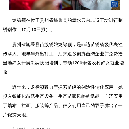
学术中国
乡村振兴
银龄
溯源中国
龙禄颖在位于贵州省施秉县的舞水云台非遗工坊进行刺
城市
旅游
能源
会展
绣创作（10月10日摄）。
彩票
娱乐
时尚
悦读
贵州省施秉县苗族绣娘龙禄颖，是非遗苗绣省级代表性
公益
一带一路
亚太网
上市公司
传承人。她早年外出打工，后来返乡创办苗绣企业并免费给
文化产业
当地妇女开展刺绣技能培训，带动1200余名农村妇女就业增
收。
地方频道
近年来，龙禄颖致力于探索苗绣的创造性转化应用。她
北京
天津
河北
山西
投入智能化苗绣生产设备，生产苗家风格的绣品，广泛应用
于墙布、挂画、服装等产品。妇女们用自己的双手绣出了一
辽宁
吉林
上海
江苏
片锦绣天地。
浙江
安徽
福建
江西