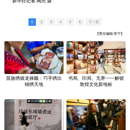
新华社记者 陶亮 摄
山东
河南
湖北
湖南
广东
广西
海南
重庆
1
2
3
4
5
6
下一页
四川
贵州
云南
西藏
【责任编辑:常宁】
陕西
甘肃
青海
宁夏
新疆
内蒙古
黑龙江
多语种频道
苗族绣娘龙禄颖：巧手绣出
书局、印局、无界——解锁
锦绣天地
敦煌文化新地标
English
Español
Français
عربى
Русский язык
日本語
한국어
Deutsch
Português