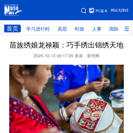
手机版
网站无障碍
PC版本
网站地图
首页
学习进行时
高层
时政
人事
国际
财
苗族绣娘龙禄颖：巧手绣出锦绣天地
学习进行时
高层
时政
人事
2025-10-13 09:17:05
来源：新华网
国际
财经
网评
港澳
台湾
思客智库
全球连线
教育
科技
科创
量子
体育
文化
书画
健康
军事
访谈
视频
图片
政务
法律
中央文件
金融
汽车
食品
人居
信息化
数字经济