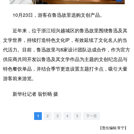
学术中国
乡村振兴
银龄
溯源中国
10月23日，游客在鲁迅故里选购文创产品。
城市
旅游
能源
会展
近年来，位于浙江绍兴越城区的鲁迅故里围绕鲁迅及其
彩票
娱乐
时尚
悦读
文学世界，持续打造特色文化IP，有效延续了文化名人的当
公益
一带一路
亚太网
上市公司
代活力。目前，鲁迅故里与8家设计团队达成合作，作为官方
供应商共同开发以鲁迅及其文学作品为主题的文创纪念品与
文化产业
特色餐饮单品，并结合季节更迭设置主题打卡点，吸引大量
游客前来游览。
地方频道
新华社记者 翁忻旸 摄
北京
天津
河北
山西
辽宁
吉林
上海
江苏
1
2
3
4
5
下一页
浙江
安徽
福建
江西
【责任编辑:常宁】