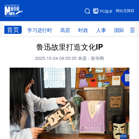
手机版
网站无障碍
PC版本
网站地图
首页
学习进行时
高层
时政
人事
国际
财
鲁迅故里打造文化IP
学习进行时
高层
时政
人事
2025-10-24 09:05:35
来源：新华网
国际
财经
网评
港澳
台湾
思客智库
全球连线
教育
科技
科创
量子
体育
文化
书画
健康
军事
访谈
视频
图片
政务
法律
中央文件
金融
汽车
食品
人居
信息化
数字经济