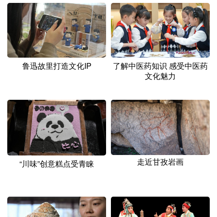
山东
河南
湖北
湖南
广东
广西
海南
重庆
四川
贵州
云南
西藏
陕西
甘肃
青海
宁夏
鲁迅故里打造文化IP
了解中医药知识 感受中医药
文化魅力
新疆
内蒙古
黑龙江
多语种频道
English
Español
Français
عربى
Русский язык
日本語
한국어
走近甘孜岩画
“川味”创意糕点受青睐
Deutsch
Português