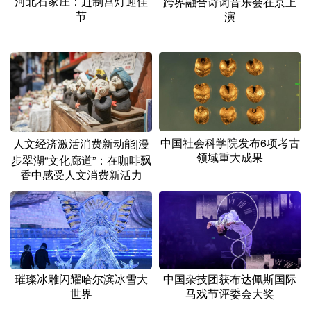
河北石家庄：赶制宫灯迎佳
跨界融合诗词音乐会在京上
节
演
中国社会科学院发布6项考古
人文经济激活消费新动能|漫
领域重大成果
步翠湖“文化廊道”：在咖啡飘
香中感受人文消费新活力
璀璨冰雕闪耀哈尔滨冰雪大
中国杂技团获布达佩斯国际
世界
马戏节评委会大奖