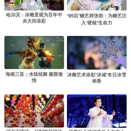
山东
河南
湖北
湖南
广东
广西
海南
重庆
哈尔滨：冰雕景观为百年中
“95后”糖艺师张勃：为糖艺注
央大街添彩
入“硬核”生命力
四川
贵州
云南
西藏
陕西
甘肃
青海
宁夏
新疆
内蒙古
黑龙江
多语种频道
海南三亚：水陆炫舞 极限激
冰雕艺术添彩“冰城”冬日冰雪
情
画卷
English
Español
Français
عربى
Русский язык
日本語
한국어
Deutsch
Português