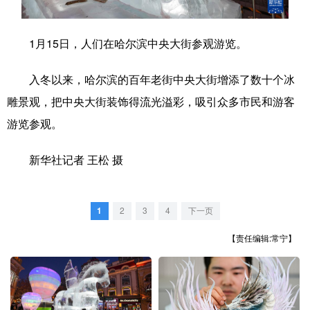
学术中国
乡村振兴
银龄
溯源中国
1月15日，人们在哈尔滨中央大街参观游览。
城市
旅游
能源
会展
入冬以来，哈尔滨的百年老街中央大街增添了数十个冰
彩票
娱乐
时尚
悦读
雕景观，把中央大街装饰得流光溢彩，吸引众多市民和游客
公益
一带一路
亚太网
上市公司
游览参观。
文化产业
新华社记者 王松 摄
地方频道
1
2
3
4
下一页
北京
天津
河北
山西
【责任编辑:常宁】
辽宁
吉林
上海
江苏
浙江
安徽
福建
江西