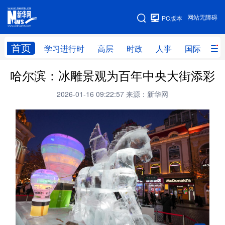
手机版
网站无障碍
PC版本
网站地图
首页
学习进行时
高层
时政
人事
国际
财
哈尔滨：冰雕景观为百年中央大街添彩
学习进行时
高层
时政
人事
2026-01-16 09:22:57
来源：新华网
国际
财经
网评
港澳
台湾
思客智库
全球连线
教育
科技
科创
量子
体育
文化
书画
健康
军事
访谈
视频
图片
政务
法律
中央文件
金融
汽车
食品
人居
信息化
数字经济