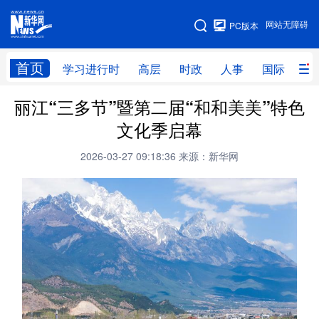
手机版
网站无障碍
PC版本
网站地图
首页
学习进行时
高层
时政
人事
国际
财
丽江“三多节”暨第二届“和和美美”特色
学习进行时
高层
时政
人事
文化季启幕
国际
财经
网评
港澳
2026-03-27 09:18:36
来源：新华网
台湾
思客智库
全球连线
教育
科技
科创
量子
体育
文化
书画
健康
军事
访谈
视频
图片
政务
法律
中央文件
金融
汽车
食品
人居
信息化
数字经济