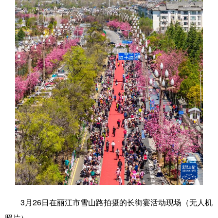
学术中国
乡村振兴
银龄
溯源中国
城市
旅游
能源
会展
彩票
娱乐
时尚
悦读
公益
一带一路
亚太网
上市公司
文化产业
地方频道
北京
天津
河北
山西
辽宁
吉林
上海
江苏
浙江
安徽
福建
江西
3月26日在丽江市雪山路拍摄的长街宴活动现场（无人机