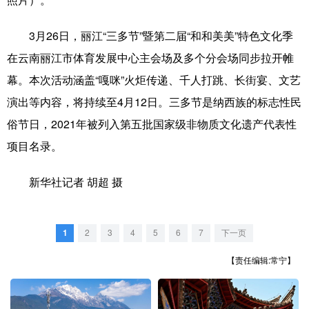
照片）。
山东
河南
湖北
湖南
广东
广西
海南
重庆
3月26日，丽江“三多节”暨第二届“和和美美”特色文化季
在云南丽江市体育发展中心主会场及多个分会场同步拉开帷
四川
贵州
云南
西藏
幕。本次活动涵盖“嘎咪”火炬传递、千人打跳、长街宴、文艺
陕西
甘肃
青海
宁夏
演出等内容，将持续至4月12日。三多节是纳西族的标志性民
新疆
内蒙古
黑龙江
俗节日，2021年被列入第五批国家级非物质文化遗产代表性
项目名录。
多语种频道
新华社记者 胡超 摄
English
Español
Français
عربى
Русский язык
日本語
한국어
1
2
3
4
5
6
7
下一页
Deutsch
Português
【责任编辑:常宁】