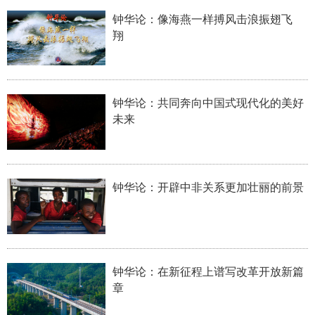
山东
河南
湖北
湖南
钟华论：像海燕一样搏风击浪振翅飞
翔
广东
广西
海南
重庆
四川
贵州
云南
西藏
陕西
甘肃
青海
宁夏
钟华论：共同奔向中国式现代化的美好
未来
新疆
内蒙古
黑龙江
多语种频道
钟华论：开辟中非关系更加壮丽的前景
English
Español
Français
عربى
Русский язык
日本語
한국어
Deutsch
Português
钟华论：在新征程上谱写改革开放新篇
章