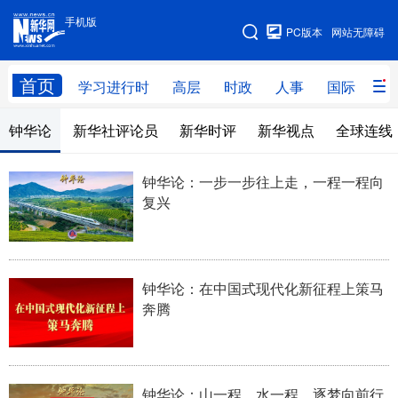
手机版
手机版
PC版本
网站无障碍
网站地图
首页
学习进行时
高层
时政
人事
国际
财
钟华论
新华社评论员
新华时评
新华视点
全球连线
学习进行时
高层
时政
人事
国际
财经
网评
港澳
钟华论：一步一步往上走，一程一程向
复兴
台湾
思客智库
全球连线
教育
科技
科创
量子
体育
文化
书画
健康
军事
钟华论：在中国式现代化新征程上策马
奔腾
访谈
视频
图片
政务
法律
中央文件
金融
汽车
钟华论：山一程，水一程，逐梦向前行
食品
人居
信息化
数字经济