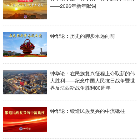
——2026年新年献词
学术中国
乡村振兴
银龄
溯源中国
城市
旅游
能源
会展
钟华论：历史的脚步永远向前
彩票
娱乐
时尚
悦读
公益
一带一路
亚太网
上市公司
文化产业
钟华论：在民族复兴征程上夺取新的伟
大胜利——纪念中国人民抗日战争暨世
界反法西斯战争胜利80周年
地方频道
北京
天津
河北
山西
钟华论：锻造民族复兴的中流砥柱
辽宁
吉林
上海
江苏
浙江
安徽
福建
江西