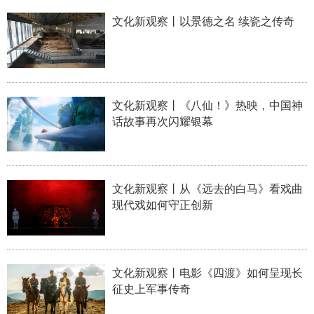
文化新观察丨以景德之名 续瓷之传奇
学术中国
乡村振兴
银龄
溯源中国
城市
旅游
能源
会展
彩票
娱乐
时尚
悦读
文化新观察丨《八仙！》热映，中国神
公益
一带一路
亚太网
上市公司
话故事再次闪耀银幕
文化产业
文化新观察丨从《远去的白马》看戏曲
地方频道
现代戏如何守正创新
北京
天津
河北
山西
辽宁
吉林
上海
江苏
文化新观察丨电影《四渡》如何呈现长
征史上军事传奇
浙江
安徽
福建
江西