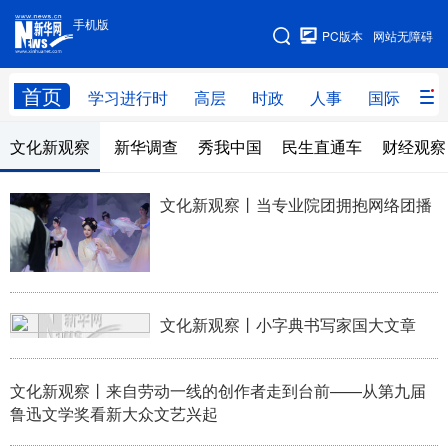
手机版
手机版
PC版本
网站无障碍
网站地图
首页
学习进行时
高层
时政
人事
国际
财
文化新观察
新华调查
秀我中国
民生直通车
财经观察
学习进行时
高层
时政
人事
国际
财经
网评
港澳
文化新观察丨当专业院团拥抱网络团播
台湾
思客智库
全球连线
教育
科技
科创
量子
体育
文化
书画
健康
军事
文化新观察丨小字典书写家国大文章
访谈
视频
图片
政务
文化新观察丨来自劳动一线的创作者走到台前——从第九届
法律
中央文件
金融
汽车
鲁迅文学奖看新大众文艺兴起
食品
人居
信息化
数字经济