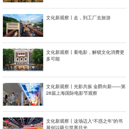
山东
河南
湖北
湖南
广东
广西
海南
重庆
文化新观察丨走，到工厂去旅游
四川
贵州
云南
西藏
陕西
甘肃
青海
宁夏
新疆
内蒙古
黑龙江
文化新观察丨看电影，解锁文化消费更
多可能
多语种频道
English
Español
Français
عربى
文化新观察丨光影共振 金爵向新——第
28届上海国际电影节观察
Русский язык
日本語
한국어
Deutsch
Português
文化新观察丨这场迈入“不惑之年”的书
展何以吸引世界目光