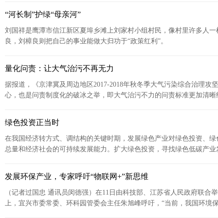
“河长制”护绿“母亲河”
刘国祥是鹰潭市信江新区夏埠乡滩上刘家村小组村民，像村里许多人一
良，刘樟良则把自己的事业能做大归功于“政策红利”。
量化问责：让大气治污不再无力
据报道，《京津冀及周边地区2017-2018年秋冬季大气污染综合治
心，也是问责制度化的破冰之举，即大气治污不力的问责标准更加清晰
绿色投资正当时
在我国经济转方式、调结构的关键时期，发展绿色产业对绿色投资、绿
总量和经济社会的可持续发展能力。扩大绿色投资，寻找绿色低碳产业
资本不断涌现。
发展环保产业，专家呼吁“物联网+”新思维
（记者过国忠 通讯员闵德强）在11日由科技部、江苏省人民政府联合
上，宜兴市委常委、环科园管委会主任朱旭峰呼吁，“当前，我国环境