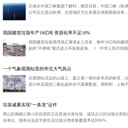
记者从中国三峡集团了解到，截至目前，中国三峡（欧洲）有
公司定位是以欧洲、北美地区为主发展全球新能源业务
清洁能源公司目标，在股权管理、海上风电、陆上风电
我国建筑垃圾年产18亿吨 资源化率不足10%
我国建筑垃圾填埋场正逐渐走入历史，每年18亿吨的建
贴的“不挣钱”模式进入环保新蓝海。《〈中华人民共和
固体废物污染防治形势日渐严峻，其中仅建筑垃圾我国每
一个气象观测站里的华北大气风云
在观测站北边的山坡上，矗立着一座80多米高的铁塔，分为
及63米高度的二氧化碳和水汽通量数据。周怀刚，上甸
年。
垃圾减量实现“一条龙”运作
蜀山区梅园公寓小区的居民正在投放分类垃圾，该试点小区垃圾分类投放
业单位、国有企业及学校生活垃圾分类收集覆盖率达到90%。