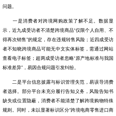
问题。
学术中国
乡村振兴
银龄
溯源中国
一是消费者对跨境网购政策了解不足。数据显
城市
旅游
能源
会展
示，近九成受访者不清楚跨境商品“仅限个人自用、不
彩票
娱乐
时尚
悦读
得再次销售”的规定，存在违规转售风险；近四成受访
公益
一带一路
亚太网
上市公司
者不知晓跨境商品可能无中文实体标签，需通过网站
文化产业
查看电子标签；超两成受访者忽略“原产地标准与我国
标准差异”，易因合规问题引发纠纷。
地方频道
二是平台信息披露与标识管理失范，易误导消费
北京
天津
河北
山西
者选择。部分平台未充分履行告知义务，风险告知书
辽宁
吉林
上海
江苏
缺失或位置隐蔽，消费者不能清楚了解跨境购物特殊
浙江
安徽
福建
江西
规则。同时，未以显著标识区分“跨境电商零售进口商