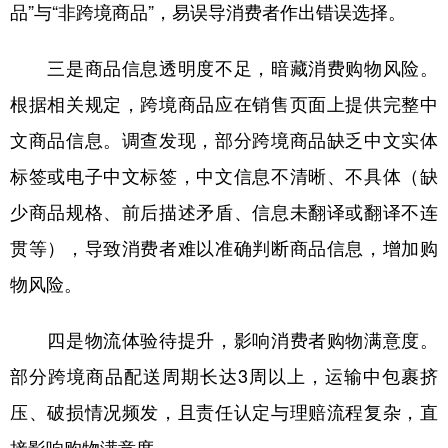
山东
河南
湖北
湖南
品”与“非跨境商品”，易误导消费者作出错误选择。
广东
广西
海南
重庆
三是商品信息透明度不足，暗藏消费购物风险。
四川
贵州
云南
西藏
根据相关规定，跨境商品应在销售页面上提供完整中
陕西
甘肃
青海
宁夏
文商品信息。调查发现，部分跨境商品缺乏中文实体
新疆
内蒙古
黑龙江
标签或电子中文标签，中文信息不清晰、不具体（缺
少商品规格、前后描述矛盾、信息未翻译或翻译不连
多语种频道
贯等），导致消费者难以准确判断商品信息，增加购
物风险。
English
Español
Français
عربى
Русский язык
日本語
한국어
四是物流体验待提升，影响消费者购物满意度。
部分跨境商品配送周期长达3周以上，运输中包裹挤
Deutsch
Português
压、破损情况频发，且责任认定与理赔流程复杂，直