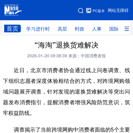
手机版
网站无障碍
PC版本
网站地图
首页
学习进行时
高层
时政
人事
国际
财
“海淘”退换货难解决
学习进行时
高层
时政
人事
2026-01-20 09:38:39
来源：中国消费者报
国际
财经
网评
港澳
近日，北京市消费者协会通过线上问卷调查、线
台湾
思客智库
全球连线
教育
下组织志愿者深度体验相结合的方式，对跨境网购领
科技
科创
量子
体育
域问题展开调查，针对发现的退换货难解决等突出问
文化
书画
健康
军事
题发布消费指引，提醒消费者增强风险防范意识，筑
访谈
视频
图片
政务
牢权益防线。
法律
中央文件
金融
汽车
调查揭示了当前跨境网购中消费者面临的5个主要
食品
人居
信息化
数字经济