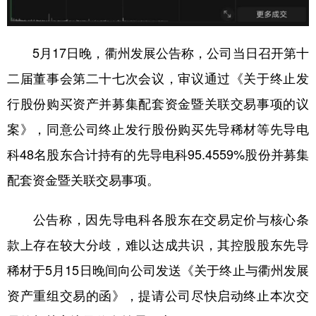
山东
河南
湖北
湖南
广东
广西
海南
重庆
5月17日晚，衢州发展公告称，公司当日召开第十
四川
贵州
云南
西藏
二届董事会第二十七次会议，审议通过《关于终止发
陕西
甘肃
青海
宁夏
行股份购买资产并募集配套资金暨关联交易事项的议
新疆
内蒙古
黑龙江
案》，同意公司终止发行股份购买先导稀材等先导电
科48名股东合计持有的先导电科95.4559%股份并募集
多语种频道
配套资金暨关联交易事项。
English
Español
Français
عربى
公告称，因先导电科各股东在交易定价与核心条
Русский язык
日本語
한국어
款上存在较大分歧，难以达成共识，其控股股东先导
Deutsch
Português
稀材于5月15日晚间向公司发送《关于终止与衢州发展
资产重组交易的函》，提请公司尽快启动终止本次交