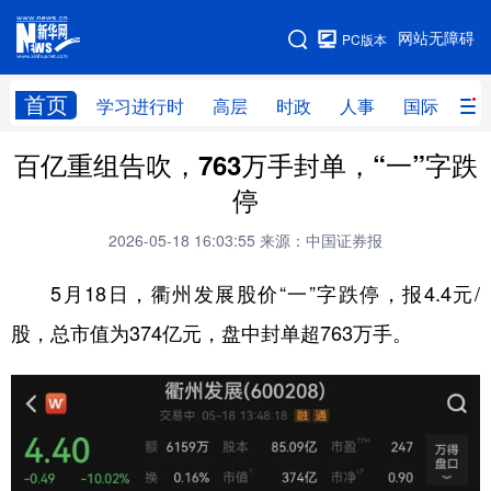
手机版
网站无障碍
PC版本
网站地图
首页
学习进行时
高层
时政
人事
国际
财
百亿重组告吹，763万手封单，“一”字跌
学习进行时
高层
时政
人事
停
国际
财经
网评
港澳
2026-05-18 16:03:55
来源：中国证券报
台湾
思客智库
全球连线
教育
5月18日，衢州发展股价“一”字跌停，报4.4元/
科技
科创
量子
体育
股，总市值为374亿元，盘中封单超763万手。
文化
书画
健康
军事
访谈
视频
图片
政务
法律
中央文件
金融
汽车
食品
人居
信息化
数字经济