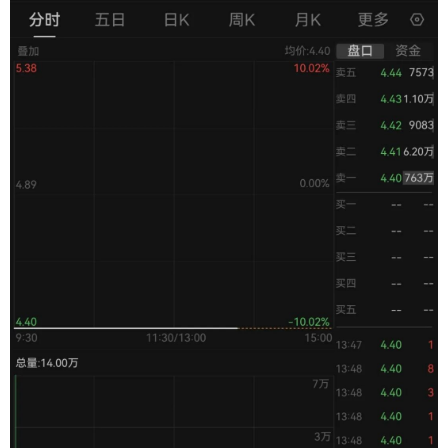
学术中国
乡村振兴
银龄
溯源中国
城市
旅游
能源
会展
彩票
娱乐
时尚
悦读
公益
一带一路
亚太网
上市公司
文化产业
地方频道
北京
天津
河北
山西
辽宁
吉林
上海
江苏
浙江
安徽
福建
江西