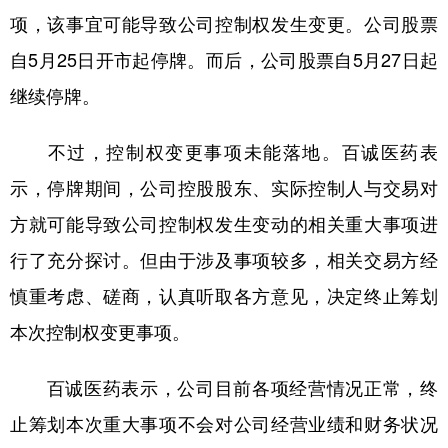
项，该事宜可能导致公司控制权发生变更。公司股票
学术中国
乡村振兴
银龄
溯源中国
自5月25日开市起停牌。而后，公司股票自5月27日起
城市
旅游
能源
会展
继续停牌。
彩票
娱乐
时尚
悦读
不过，控制权变更事项未能落地。百诚医药表
公益
一带一路
亚太网
上市公司
示，停牌期间，公司控股股东、实际控制人与交易对
文化产业
方就可能导致公司控制权发生变动的相关重大事项进
行了充分探讨。但由于涉及事项较多，相关交易方经
地方频道
慎重考虑、磋商，认真听取各方意见，决定终止筹划
北京
天津
河北
山西
本次控制权变更事项。
辽宁
吉林
上海
江苏
百诚医药表示，公司目前各项经营情况正常，终
浙江
安徽
福建
江西
止筹划本次重大事项不会对公司经营业绩和财务状况