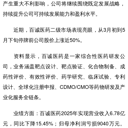
山东
河南
湖北
湖南
产生重大不利影响，公司将继续围绕既定发展战略，
持续提升公司可持续发展能力和盈利水平。
广东
广西
海南
重庆
四川
贵州
云南
西藏
近期，百诚医药二级市场表现亮眼，从3月初到5
陕西
甘肃
青海
宁夏
月下旬停牌前公司股价上涨近50%。
新疆
内蒙古
黑龙江
资料显示，百诚医药是一家综合性医药研发公
司，业务涵盖靶点设计、靶点验证、化合物制备、成
多语种频道
药性评价、有效性评价、药学研究、临床试验、专利
English
Español
Français
عربى
设计、全球化注册申报、CDMO/CMO等药物研发及产
Русский язык
日本語
한국어
业化服务全链条。
Deutsch
Português
业绩方面：百诚医药2025年实现营业收入6.78亿
元，同比下降15.45%；归母净利润亏损9040万元。