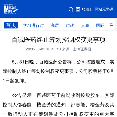
手机版
网站无障碍
PC版本
网站地图
首页
学习进行时
高层
时政
人事
国际
财
百诚医药终止筹划控制权变更事项
学习进行时
高层
时政
人事
2026-06-01 10:49:19
来源：上海证券报
国际
财经
网评
港澳
5月31日晚，百诚医药公告称，公司控股股东、实
台湾
思客智库
全球连线
教育
际控制人终止筹划控制权变更事项，公司股票将于6月
科技
科创
量子
体育
1日起复牌。
文化
书画
健康
军事
访谈
视频
图片
政务
公告显示，百诚医药于前期收到控股股东、实际
控制人邵春能、楼金芳的通知，邵春能、楼金芳及其
法律
中央文件
金融
汽车
一致行动人正在筹划涉及公司控制权变更的重大事
食品
人居
信息化
数字经济