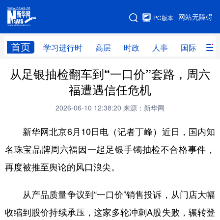
手机版
网站无障碍
PC版本
网站地图
首页
学习进行时
高层
时政
人事
国际
财
从足银抽检翻车到“一口价”套路，周六
学习进行时
高层
时政
人事
福遭遇信任危机
国际
财经
网评
港澳
2026-06-10 12:38:20
来源：新华网
台湾
思客智库
全球连线
教育
新华网北京6月10日电（记者丁峰）近日，国内知
科技
科创
量子
体育
名珠宝品牌周六福因一起足银手镯抽检不合格事件，
文化
书画
健康
军事
再度被推至舆论的风口浪尖。
访谈
视频
图片
政务
从产品质量争议到“一口价”销售投诉，从门店大幅
法律
中央文件
金融
汽车
收缩到股价持续承压，这家多轮冲刺A股失败，辗转登
食品
人居
信息化
数字经济