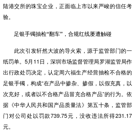
陆港交所的珠宝企业，正面临上市以来严峻的信任考
学术中国
乡村振兴
银龄
溯源中国
验。
城市
旅游
能源
会展
足银手镯抽检“翻车”，合规红线屡遭触碰
彩票
娱乐
时尚
悦读
公益
一带一路
亚太网
上市公司
此次引发轩然大波的导火索，源于监管部门的一
纸罚单。5月11日，深圳市场监督管理局罗湖监管局作
文化产业
出行政处罚决定，认定周六福生产经营抽检不合格的
足银手镯，构成“在产品中掺杂、掺假，以假充真，以
地方频道
次充好，或者以不合格产品冒充合格产品”的行为。依
北京
天津
河北
山西
据《中华人民共和国产品质量法》第五十条，监管部
辽宁
吉林
上海
江苏
门对公司处以罚款739.75元，没收违法所得231.17
浙江
安徽
福建
江西
元。