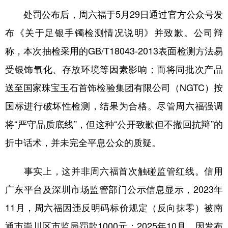
山东
河南
湖北
湖南
处罚公布后，周六福于5月29日通过官方公众号发
广东
广西
海南
重庆
布《关于足银手镯检测情况说明》并致歉。公司辩
四川
贵州
云南
西藏
称，本次抽检采用的GB/T18043-2013表面检测方法易
陕西
甘肃
青海
宁夏
受银饰氧化、存放环境等因素影响；而将同批次产品
送至国家珠宝玉石首饰检验集团有限公司（NGTC）按
新疆
内蒙古
黑龙江
国标进行破坏性检测，结果为合格。尽管周六福强调
将“严守品质底线”，但这种“公开致歉但不撤回抗辩”的
多语种频道
折中话术，并未完全平息公众的质疑。
English
Español
Français
عربى
Русский язык
日本語
한국어
事实上，这并非周六福首次触碰监管红线。信用
广东平台及深圳市场监管部门公示信息显示，2023年
Deutsch
Português
11月，周六福因违反明码标价规定（反向抹零）被南
通市崇川区市监局罚款1000元；2025年10月，因发布