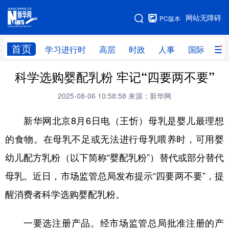
手机版
网站无障碍
PC版本
网站地图
首页
学习进行时
高层
时政
人事
国际
财
科学选购婴配乳粉 牢记“四要两不要”
学习进行时
高层
时政
人事
2025-08-06 10:58:58
来源：新华网
国际
财经
网评
港澳
新华网北京8月6日电（王忻）母乳是婴儿最理想
台湾
思客智库
全球连线
教育
的食物。在母乳不足或无法进行母乳喂养时，可用婴
科技
科创
量子
体育
幼儿配方乳粉（以下简称“婴配乳粉”）替代或部分替代
文化
书画
健康
军事
母乳。近日，市场监管总局发布提示“四要两不要”，提
访谈
视频
图片
政务
醒消费者科学选购婴配乳粉。
法律
中央文件
金融
汽车
一要选注册产品。经市场监管总局批准注册的产
食品
人居
信息化
数字经济