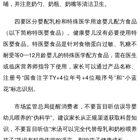
山东
河南
湖北
湖南
哺，并注意奶勺、奶瓶、奶嘴等清洁卫生。
广东
广西
海南
重庆
四要区分婴配乳粉和特殊医学用途婴儿配方食品
四川
贵州
云南
西藏
（以下简称特医婴食品）。健康婴儿没有必要使用特
陕西
甘肃
青海
宁夏
医婴食品。特医婴食品是针对食物蛋白过敏、乳糖不
新疆
内蒙古
黑龙江
耐受等0—12月龄婴儿的特殊医学配方食品，需在医生
或临床营养师指导下使用，家长可以通过产品名称、
多语种频道
注册号“国食注字TY+4位年号+4位顺序号”和“小蓝
花”标志识别。
English
Español
Français
عربى
Русский язык
日本語
한국어
市场监管总局提醒消费者，不要盲目听信误导婴
幼儿喂养的“伪科学”。建议家长从正规渠道获取科普知
Deutsch
Português
识，不要盲目听信“米汤可以完全代替母乳和奶粉喂养