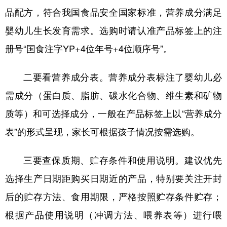
品配方，符合我国食品安全国家标准，营养成分满足
学术中国
乡村振兴
银龄
溯源中国
婴幼儿生长发育需求。选购时请认准产品标签上的注
城市
旅游
能源
会展
册号“国食注字YP+4位年号+4位顺序号”。
彩票
娱乐
时尚
悦读
二要看营养成分表。营养成分表标注了婴幼儿必
公益
一带一路
亚太网
上市公司
需成分（蛋白质、脂肪、碳水化合物、维生素和矿物
文化产业
质等）和可选择成分，一般在产品标签上以“营养成分
表”的形式呈现，家长可根据孩子情况按需选购。
地方频道
三要查保质期、贮存条件和使用说明。建议优先
北京
天津
河北
山西
选择生产日期距购买日期近的产品，特别要关注开封
辽宁
吉林
上海
江苏
后的贮存方法、食用期限，严格按照贮存条件贮存；
浙江
安徽
福建
江西
根据产品使用说明（冲调方法、喂养表等）进行喂