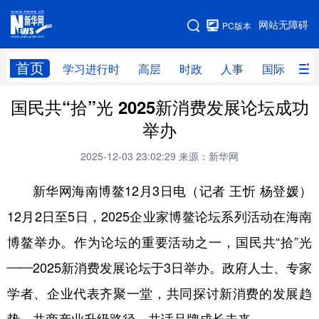
手机版
网站无障碍
PC版本
网站地图
首页
学习进行时
高层
时政
人事
国际
财
国民共“拾”光 2025新消费发展论坛成功
学习进行时
高层
时政
人事
举办
国际
财经
网评
港澳
2025-12-03 23:02:29
来源：新华网
台湾
思客智库
全球连线
教育
新华网海南博鳌12月3日电（记者 王忻 杨登媛）
科技
科创
量子
体育
12月2日至5日，2025企业家博鳌论坛系列活动在海南
文化
书画
健康
军事
博鳌举办。作为论坛的重要活动之一，国民共“拾”光
访谈
视频
图片
政务
——2025新消费发展论坛于3日举办。政府人士、专家
法律
中央文件
金融
汽车
学者、企业代表齐聚一堂，共同探讨新消费的发展趋
食品
人居
信息化
数字经济