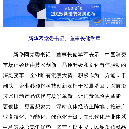
山东
河南
湖北
湖南
广东
广西
海南
重庆
四川
贵州
云南
西藏
陕西
甘肃
青海
宁夏
新华网党委书记、董事长储学军
新疆
内蒙古
黑龙江
新华网党委书记、董事长储学军表示，中国消费
市场正经历由技术创新、品质升级和文化自信驱动的
多语种频道
深刻变革，企业唯有洞察大势、积极作为，方能立于
English
Español
Français
عربى
潮头。企业必须将科技创新深植于发展基因，以前沿
技术推动产品迭代与场景革新，让消费体验更智能、
Русский язык
日本語
한국어
更便捷、更富想象力；深耕实体经济主阵地，推进产
Deutsch
Português
业高端化、智能化、绿色化升级，在现代化产业体系
中构筑核心竞争优势；坚守长期主义，以品质铸就品