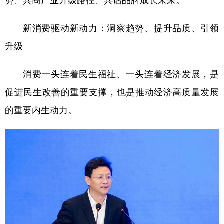
势、共商产业升级路径、共话品牌成长未来。
学术中国
乡村振兴
银龄
溯源中国
新消费驱动新动力：洞察趋势、提升品质、引领
城市
旅游
能源
会展
升级
彩票
娱乐
时尚
悦读
消费一头连着民生福祉、一头连着经济发展，是
公益
一带一路
亚太网
上市公司
促进民生改善的重要支撑，也是推动经济高质量发展
文化产业
的重要内生动力。
地方频道
北京
天津
河北
山西
辽宁
吉林
上海
江苏
浙江
安徽
福建
江西