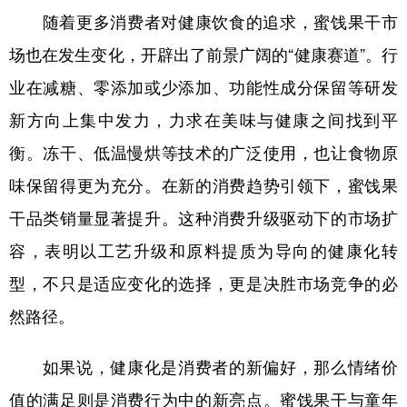
随着更多消费者对健康饮食的追求，蜜饯果干市
学术中国
乡村振兴
银龄
溯源中国
场也在发生变化，开辟出了前景广阔的“健康赛道”。行
城市
旅游
能源
会展
业在减糖、零添加或少添加、功能性成分保留等研发
彩票
娱乐
时尚
悦读
新方向上集中发力，力求在美味与健康之间找到平
公益
一带一路
亚太网
上市公司
衡。冻干、低温慢烘等技术的广泛使用，也让食物原
味保留得更为充分。在新的消费趋势引领下，蜜饯果
文化产业
干品类销量显著提升。这种消费升级驱动下的市场扩
容，表明以工艺升级和原料提质为导向的健康化转
地方频道
型，不只是适应变化的选择，更是决胜市场竞争的必
北京
天津
河北
山西
然路径。
辽宁
吉林
上海
江苏
如果说，健康化是消费者的新偏好，那么情绪价
浙江
安徽
福建
江西
值的满足则是消费行为中的新亮点。蜜饯果干与童年