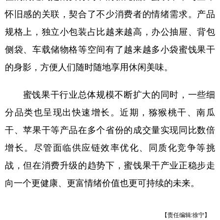
山东
河南
湖北
湖南
怀旧感的关联，契合了不少消费者的情绪需求。产品
广东
广西
海南
重庆
规格上，独立小包装占比越来越高，办公抽屉、背包
四川
贵州
云南
西藏
侧袋、车载储物格等空间有了越来越多小袋蜜饯果干
陕西
甘肃
青海
宁夏
的身影，方便人们随时随地享用休闲美味。
新疆
内蒙古
黑龙江
蜜饯果干行业总体规模不断扩大的同时，一些细
分品类也呈现出快速增长。近期，猕猴桃干、南瓜
多语种频道
干、苹果干等产品在多个省份的成交量实现同比数倍
English
Español
Français
عربى
增长。尽管面临供应链效率优化、同质化竞争等挑
Русский язык
日本語
한국어
战，但在消费升级的趋势下，蜜饯果干产业正稳步走
向一个更健康、更富情绪价值也更可持续的未来。
Deutsch
Português
【责任编辑:徐宁】