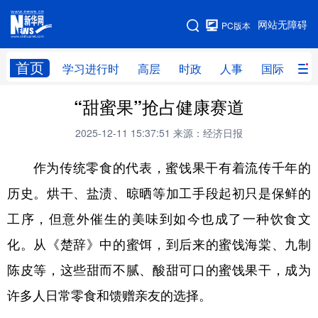
手机版
网站无障碍
PC版本
网站地图
首页
学习进行时
高层
时政
人事
国际
财
“甜蜜果”抢占健康赛道
学习进行时
高层
时政
人事
2025-12-11 15:37:51
来源：经济日报
国际
财经
网评
港澳
作为传统零食的代表，蜜饯果干有着流传千年的
台湾
思客智库
全球连线
教育
历史。烘干、盐渍、晾晒等加工手段起初只是保鲜的
科技
科创
量子
体育
工序，但意外催生的美味到如今也成了一种饮食文
文化
书画
健康
军事
化。从《楚辞》中的蜜饵，到后来的蜜饯海棠、九制
访谈
视频
图片
政务
陈皮等，这些甜而不腻、酸甜可口的蜜饯果干，成为
法律
中央文件
金融
汽车
许多人日常零食和馈赠亲友的选择。
食品
人居
信息化
数字经济