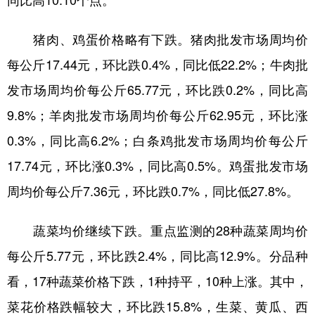
同比高10.10个点。
学术中国
乡村振兴
银龄
溯源中国
猪肉、鸡蛋价格略有下跌。猪肉批发市场周均价
城市
旅游
能源
会展
每公斤17.44元，环比跌0.4%，同比低22.2%；牛肉批
彩票
娱乐
时尚
悦读
发市场周均价每公斤65.77元，环比跌0.2%，同比高
9.8%；羊肉批发市场周均价每公斤62.95元，环比涨
公益
一带一路
亚太网
上市公司
0.3%，同比高6.2%；白条鸡批发市场周均价每公斤
文化产业
17.74元，环比涨0.3%，同比高0.5%。鸡蛋批发市场
周均价每公斤7.36元，环比跌0.7%，同比低27.8%。
地方频道
蔬菜均价继续下跌。重点监测的28种蔬菜周均价
北京
天津
河北
山西
每公斤5.77元，环比跌2.4%，同比高12.9%。分品种
辽宁
吉林
上海
江苏
看，17种蔬菜价格下跌，1种持平，10种上涨。其中，
浙江
安徽
福建
江西
菜花价格跌幅较大，环比跌15.8%，生菜、黄瓜、西