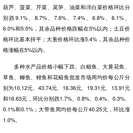
山东
河南
湖北
湖南
葫芦、菠菜、芹菜、莴笋、油菜和洋白菜价格环比分
广东
广西
海南
重庆
别跌9.1%、8.7%、7.6%、7.4%、6.8%、6.1%、
四川
贵州
云南
西藏
6.0%和5.5%，其余品种价格跌幅在5%以内；土豆价
格环比基本持平；大葱价格环比涨5.4%，其余品种价
陕西
甘肃
青海
宁夏
格涨幅在5%以内。
新疆
内蒙古
黑龙江
多种水产品价格小幅下跌。白鲢鱼、大黄花鱼、
多语种频道
草鱼、鲫鱼、鲤鱼和花鲢鱼批发市场周均价每公斤分
English
Español
Français
عربى
别为10.12元、43.74元、16.36元、19.31元、13.91元
和16.63元，环比分别跌1.7%、0.8%、0.4%、0.3%、
Русский язык
日本語
한국어
0.1%和0.1%；大带鱼周均价每公斤40.25元，环比涨
Deutsch
Português
1.0%。