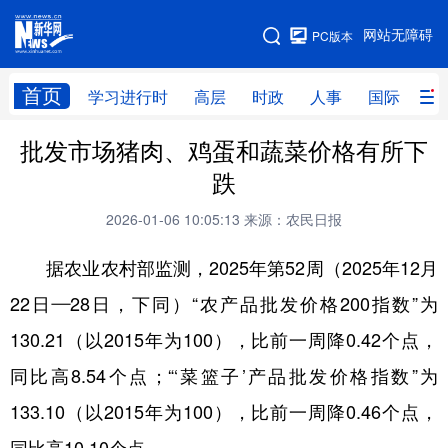
手机版
网站无障碍
PC版本
网站地图
首页
学习进行时
高层
时政
人事
国际
财
批发市场猪肉、鸡蛋和蔬菜价格有所下
学习进行时
高层
时政
人事
跌
国际
财经
网评
港澳
2026-01-06 10:05:13
来源：农民日报
台湾
思客智库
全球连线
教育
据农业农村部监测，2025年第52周（2025年12月
科技
科创
量子
体育
22日—28日，下同）“农产品批发价格200指数”为
文化
书画
健康
军事
130.21（以2015年为100），比前一周降0.42个点，
访谈
视频
图片
政务
同比高8.54个点；“‘菜篮子’产品批发价格指数”为
法律
中央文件
金融
汽车
133.10（以2015年为100），比前一周降0.46个点，
食品
人居
信息化
数字经济