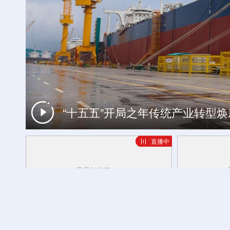
世界遗产游计划丨探秘昼夜高黎贡 
“十五五”开局之年传统产业转型
直播中