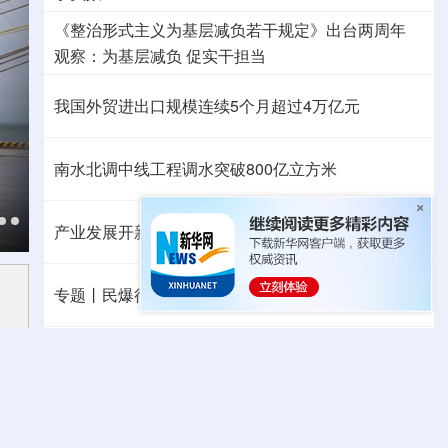
《整治形式主义为基层减负若干规定》出台两周年
观察
：为基层减负 促实干担当
我国外贸进出口规模连续5个月超过4万亿元
南水北调中线工程调水突破800亿立方米
产业发展开新局丨
老树何以发新枝
专题丨
民爆行业“十五五”规划发布 鼓励企业重组整合
专题丨
“白海豚”靠近华东
北京将迎短时强降水 发布多
重预警
8月北方降水“东多西少” 这些风险需防范
美将对多晶硅衍生品加征关税 引入最低进口价机制