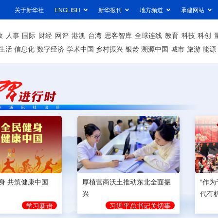
关于新华社
ENGLISH
新华报刊
地方频道
承建网站
政
人事
国际
财经
网评
港澳
台湾
思客智库
全球连线
教育
科技
科创
生活
信息化
数字经济
学术中国
乡村振兴
银龄
溯源中国
城市
旅游
能源
身 共筑健康中国
厚植营商沃土推动东北全面振
“作
兴
代有
学习新语
习近平总书记关切事