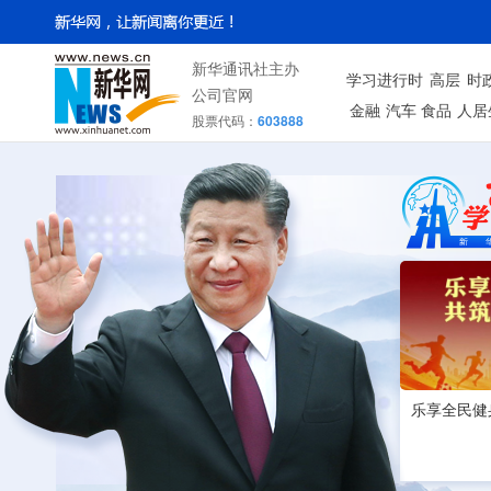
新华通讯社主办
学习进行时
高层
时
公司官网
金融
汽车
食品
人居
股票代码：
603888
乐享全民健