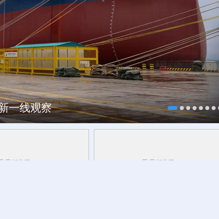
每一帧都像“开盲盒”
焕新一线观察