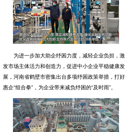
山东
河南
湖北
湖南
广东
广西
海南
重庆
四川
贵州
云南
西藏
陕西
甘肃
青海
宁夏
新疆
内蒙古
黑龙江
为进一步加大助企纾困力度，减轻企业负担，激
发市场主体活力和创造力，促进中小企业平稳健康发
多语种频道
展，河南省鹤壁市密集出台多项纾困政策举措，打好
惠企“组合拳”，为企业带来减负纾困的“及时雨”。
English
Español
Français
عربى
Русский язык
日本語
한국어
Deutsch
Português