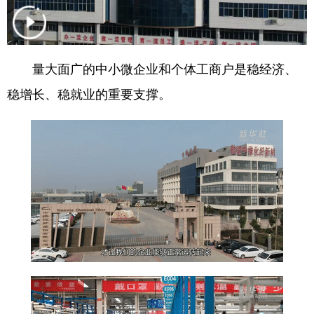
学术中国
乡村振兴
银龄
溯源中国
城市
旅游
能源
会展
量大面广的中小微企业和个体工商户是稳经济、
彩票
娱乐
时尚
悦读
稳增长、稳就业的重要支撑。
公益
一带一路
亚太网
上市公司
文化产业
地方频道
北京
天津
河北
山西
辽宁
吉林
上海
江苏
浙江
安徽
福建
江西