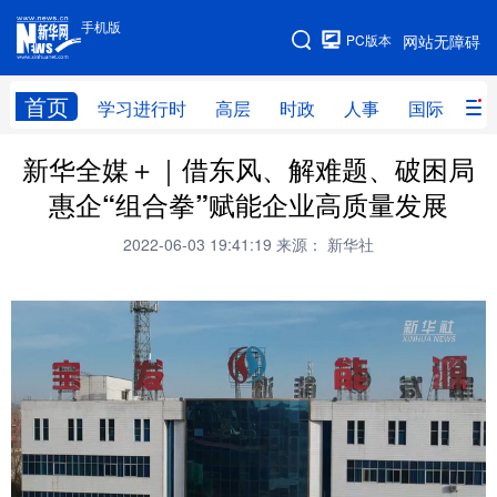
手机版
手机版
PC版本
网站无障碍
网站地图
首页
学习进行时
高层
时政
人事
国际
财
新华全媒＋｜借东风、解难题、破困局
学习进行时
高层
时政
人事
惠企“组合拳”赋能企业高质量发展
国际
财经
网评
港澳
2022-06-03 19:41:19
来源： 新华社
台湾
思客智库
全球连线
教育
科技
科创
量子
体育
文化
书画
健康
军事
访谈
视频
图片
政务
法律
中央文件
金融
汽车
食品
人居
信息化
数字经济