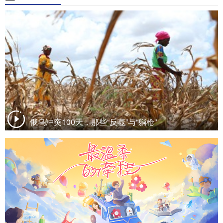
俄乌冲突100天，那些“反噬”与“躺枪”