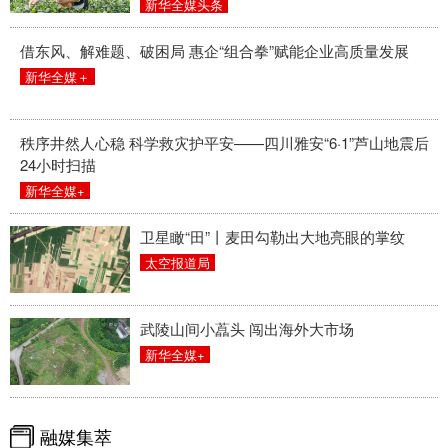
新华全媒头条
借东风、解难题、破困局 惠企“组合拳”赋能企业高质量发展
新华全媒＋
秩序井然人心稳 科学救灾护平安——四川雅安“6·1”芦山地震后
24小时扫描
新华全媒+
卫星瞰“田”丨麦田勾勒出大地亮眼的掌纹
太空报道局
武陵山间小藠头 闯出海外大市场
新华全媒+
融媒集萃