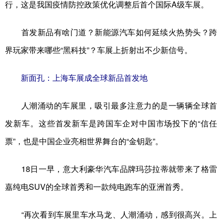
行，这是我国疫情防控政策优化调整后首个国际A级车展。
学术中国
乡村振兴
银龄
溯源中国
首发新品有啥门道？新能源汽车如何延续火热势头？跨
城市
旅游
能源
会展
界玩家带来哪些“黑科技”？车展上折射出不少新信号。
彩票
娱乐
时尚
悦读
新面孔：上海车展成全球新品首发地
公益
一带一路
亚太网
上市公司
文化产业
人潮涌动的车展里，吸引最多注意力的是一辆辆全球首
发新车。这些首发新车是跨国车企对中国市场投下的“信任
地方频道
票”，也是中国企业亮相世界舞台的“金钥匙”。
北京
天津
河北
山西
18日一早，意大利豪华汽车品牌玛莎拉蒂就带来了格雷
辽宁
吉林
上海
江苏
嘉纯电SUV的全球首秀和一款纯电跑车的亚洲首秀。
浙江
安徽
福建
江西
“再次看到车展里车水马龙、人潮涌动，感到很高兴。上