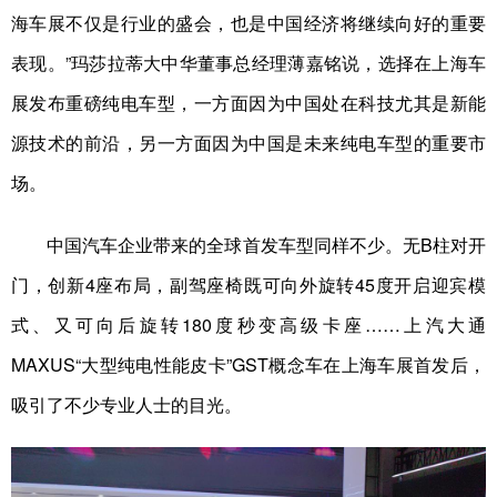
山东
河南
湖北
湖南
海车展不仅是行业的盛会，也是中国经济将继续向好的重要
广东
广西
海南
重庆
表现。”玛莎拉蒂大中华董事总经理薄嘉铭说，选择在上海车
四川
贵州
云南
西藏
展发布重磅纯电车型，一方面因为中国处在科技尤其是新能
源技术的前沿，另一方面因为中国是未来纯电车型的重要市
陕西
甘肃
青海
宁夏
场。
新疆
内蒙古
黑龙江
中国汽车企业带来的全球首发车型同样不少。无B柱对开
多语种频道
门，创新4座布局，副驾座椅既可向外旋转45度开启迎宾模
式、又可向后旋转180度秒变高级卡座……上汽大通
English
Español
Français
عربى
MAXUS“大型纯电性能皮卡”GST概念车在上海车展首发后，
Русский язык
日本語
한국어
吸引了不少专业人士的目光。
Deutsch
Português