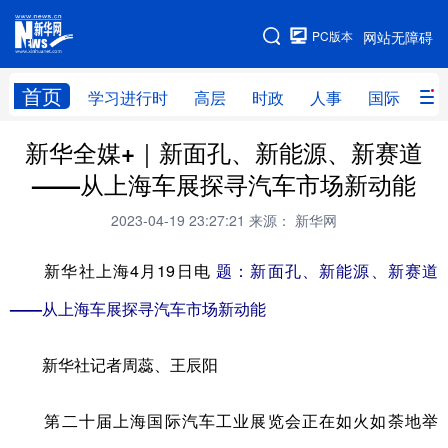
手机版
PC版本
网站无障碍
网站地图
首页
学习进行时
高层
时政
人事
国际
财
新华全媒+｜新面孔、新能源、新赛道
学习进行时
高层
时政
人事
——从上海车展探寻汽车市场新动能
国际
财经
网评
港澳
2023-04-19 23:27:21
来源： 新华网
台湾
思客智库
全球连线
教育
新华社上海4月19日电
题：新面孔、新能源、新赛道
科技
科创
量子
体育
——从上海车展探寻汽车市场新动能
文化
书画
健康
军事
访谈
视频
图片
政务
新华社记者周蕊、王辰阳
法律
中央文件
金融
汽车
第二十届上海国际汽车工业展览会正在如火如荼地举
食品
人居
信息化
数字经济