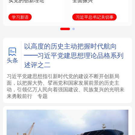
实党的创新理论
全面振兴
法律
中央文件
金融
汽车
学习新语
习近平总书记关切事
食品
人居
信息化
数字经济
学术中国
乡村振兴
银龄
溯源中国
以高度的历史主动把握时代航向
——习近平党建思想理论品格系列
城市
旅游
能源
会展
头条
述评之二
彩票
娱乐
时尚
悦读
习近平党建思想指引新时代党的建设不断开创新局
面，以把握大势、擘画党和国家发展前景的历史主
动，引领亿万人民向着强国建设、民族复兴的光明未
公益
一带一路
亚太网
上市公司
来勇毅前行
专题
文化产业
地方频道