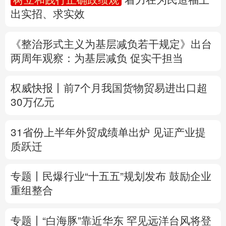
出实招、求实效
多语种频道
《整治形式主义为基层减负若干规定》出台
English
Español
Français
عربى
两周年
观察
：为基层减负 促实干担当
Русский язык
日本語
한국어
权威快报丨前7个月我国货物贸易进出口超
Deutsch
Português
30万亿元
31省份上半年外贸成绩单出炉 见证产业提
质跃迁
专题丨
民爆行业“十五五”规划发布 鼓励企业
重组整合
专题丨
“白海豚”靠近华东
罕见远洋台风将登