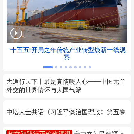
北京
天津
河北
山西
辽宁
吉林
上海
江苏
浙江
安徽
福建
江西
拒
“十五五”开局之年传统产业转型焕新一线观
察
山东
河南
湖北
湖南
广东
广西
海南
重庆
大道行天下丨最是真情暖人心——中国元首
四川
贵州
云南
西藏
外交的
世界
情怀与大国气派
陕西
甘肃
青海
宁夏
中塔人士共话《习近平谈治国理政》第五卷
新疆
内蒙古
黑龙江
树立和践行正确政绩观
着力在为民造福上