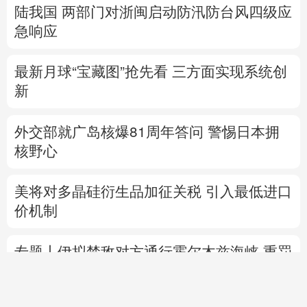
陆我国
两部门对浙闽启动防汛防台风四级应
急响应
最新月球“宝藏图”抢先看
三方面实现系统创
新
外交部就广岛核爆81周年答问
警惕日本拥
核野心
美将对多晶硅衍生品加征关税 引入最低进口
价机制
专题丨
伊拟禁敌对方通行霍尔木兹海峡 重罚
违规者
伊媒：格什姆岛附近爆炸声系打
击“敌对目标”所致