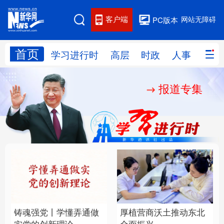
客户端
网站无障碍
PC版本
首页
网站地图
学习进行时
高层
时政
人事
国际
报道专集
学习进行时
高层
时政
人事
国际
财经
网评
港澳
台湾
思客智库
全球连线
教育
科技
科创
量子
体育
文化
书画
健康
军事
铸魂强党丨学懂弄通做
厚植营商沃土推动东北
访谈
视频
图片
政务