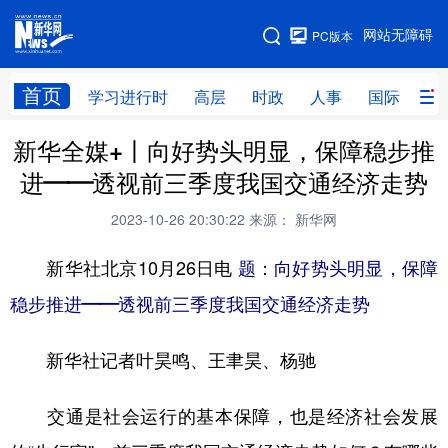
手机版
网站无障碍
PC版本
网站地图
首页
学习进行时
高层
时政
人事
国际
财
新华全媒+丨向好势头明显，保障稳步推
学习进行时
高层
时政
人事
进——透视前三季度我国交通经济走势
国际
财经
网评
港澳
2023-10-26 20:30:22
来源： 新华网
台湾
思客智库
全球连线
教育
新华社北京10月26日电
题：向好势头明显，保障
科技
科创
量子
体育
稳步推进——透视前三季度我国交通经济走势
文化
书画
健康
军事
新华社记者叶昊鸣、王聿昊、杨驰
访谈
视频
图片
政务
法律
中央文件
金融
汽车
交通是社会运行的基本保障，也是经济社会发展
食品
人居
信息化
数字经济