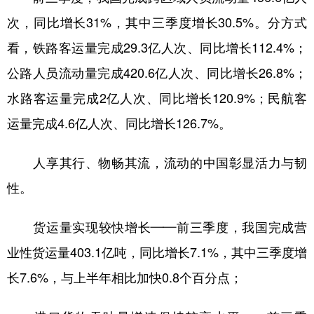
山东
河南
湖北
湖南
次，同比增长31%，其中三季度增长30.5%。分方式
广东
广西
海南
重庆
看，铁路客运量完成29.3亿人次、同比增长112.4%；
四川
贵州
云南
西藏
公路人员流动量完成420.6亿人次、同比增长26.8%；
陕西
甘肃
青海
宁夏
水路客运量完成2亿人次、同比增长120.9%；民航客
新疆
内蒙古
黑龙江
运量完成4.6亿人次、同比增长126.7%。
人享其行、物畅其流，流动的中国彰显活力与韧
多语种频道
性。
English
Español
Français
عربى
货运量实现较快增长——前三季度，我国完成营
Русский язык
日本語
한국어
业性货运量403.1亿吨，同比增长7.1%，其中三季度增
Deutsch
Português
长7.6%，与上半年相比加快0.8个百分点；