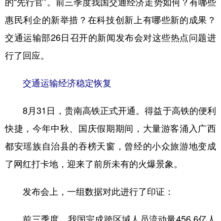
的“先行官”。前三季度我国交通经济走势如何？有哪些
惠民利企的新举措？在科技创新上有哪些新的成果？
学术中国
乡村振兴
银龄
溯源中国
交通运输部26日召开的新闻发布会对这些热点问题进
城市
旅游
能源
会展
行了回应。
彩票
娱乐
时尚
悦读
公益
一带一路
亚太网
上市公司
交通运输经济稳定恢复
文化产业
8月31日，贵南高铁正式开通。得益于高铁的便利
快捷，今年中秋、国庆假期期间，大量游客涌入广西
地方频道
都安瑶族自治县的吞榜天窗，曾经的小众旅游地变成
北京
天津
河北
山西
了网红打卡地，迎来了前所未有的火爆景象。
辽宁
吉林
上海
江苏
发布会上，一组数据对此进行了印证：
浙江
安徽
福建
江西
前三季度，我国完成跨区域人员流动量456.6亿人