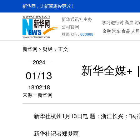
新华通讯社主办
学习进行时
高层
时
公司官网
金融
汽车
食品
人居
股票代码：
603888
新华网
>
财经
> 正文
2024
新华全媒+
01/13
18:02:18
来源：新华网
新华社杭州1月13日电 题：浙江长兴：“民宿
新华社记者郑梦雨