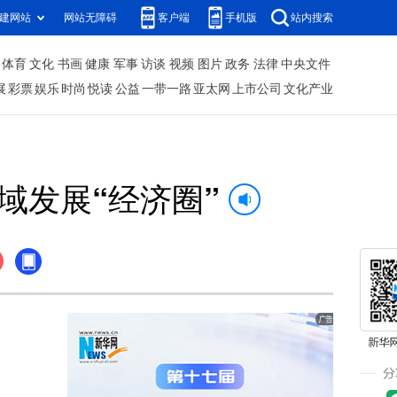
建网站
网站无障碍
客户端
手机版
站内搜索
体育
文化
书画
健康
军事
访谈
视频
图片
政务
法律
中央文件
展
彩票
娱乐
时尚
悦读
公益
一带一路
亚太网
上市公司
文化产业
域发展“经济圈”