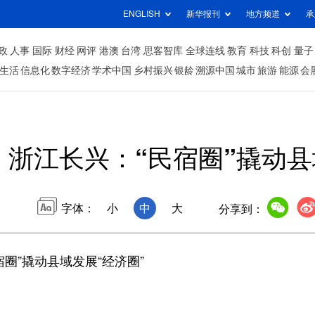
ENGLISH
新华报刊
地方频道
承
政
人事
国际
财经
网评
港澳
台湾
思客智库
全球连线
教育
科技
科创
量子
生活
信息化
数字经济
学术中国
乡村振兴
银龄
溯源中国
城市
旅游
能源
会
｜浙江长兴：“民宿圈”撬动县
字体：
小
中
大
分享到：
圈”撬动县域发展“经济圈”