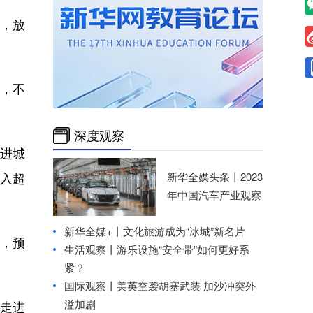
，放
说，不
深度观察
进城
收入超
新华全媒头条丨
2023
年中国汽车产业观察
新华全媒+丨
文化旅游成为“冰城”新名片
，预
生活观察丨游乐设施“安全带”如何更好系
紧？
国际观察丨
美英空袭胡塞武装 加沙冲突外
溢加剧
走进