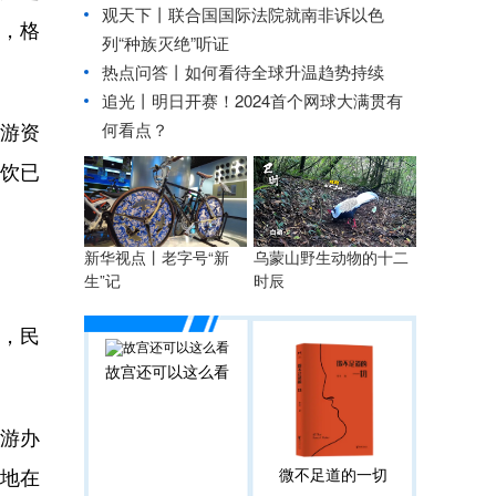
观天下丨联合国国际法院就南非诉以色
，格
列“种族灭绝”听证
热点问答丨如何看待全球升温趋势持续
追光丨
明日开赛！2024首个网球大满贯有
何看点？
游资
餐饮已
乌蒙山野生动物的十二
新华视点丨老字号“新
时辰
生”记
，民
故宫还可以这么看
旅游办
好地在
微不足道的一切