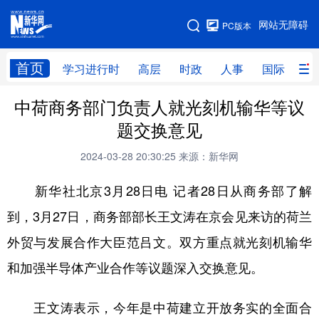
手机版
网站无障碍
PC版本
网站地图
首页
学习进行时
高层
时政
人事
国际
财
中荷商务部门负责人就光刻机输华等议
学习进行时
高层
时政
人事
题交换意见
国际
财经
网评
港澳
2024-03-28 20:30:25
来源：新华网
台湾
思客智库
全球连线
教育
新华社北京3月28日电 记者28日从商务部了解
科技
科创
量子
体育
到，3月27日，商务部部长王文涛在京会见来访的荷兰
文化
书画
健康
军事
外贸与发展合作大臣范吕文。双方重点就光刻机输华
访谈
视频
图片
政务
和加强半导体产业合作等议题深入交换意见。
法律
中央文件
金融
汽车
王文涛表示，今年是中荷建立开放务实的全面合
食品
人居
信息化
数字经济