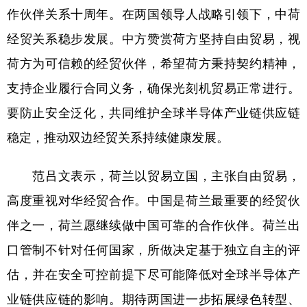
作伙伴关系十周年。在两国领导人战略引领下，中荷
学术中国
乡村振兴
银龄
溯源中国
经贸关系稳步发展。中方赞赏荷方坚持自由贸易，视
城市
旅游
能源
会展
荷方为可信赖的经贸伙伴，希望荷方秉持契约精神，
彩票
娱乐
时尚
悦读
支持企业履行合同义务，确保光刻机贸易正常进行。
要防止安全泛化，共同维护全球半导体产业链供应链
公益
一带一路
亚太网
上市公司
稳定，推动双边经贸关系持续健康发展。
文化产业
范吕文表示，荷兰以贸易立国，主张自由贸易，
地方频道
高度重视对华经贸合作。中国是荷兰最重要的经贸伙
伴之一，荷兰愿继续做中国可靠的合作伙伴。荷兰出
北京
天津
河北
山西
口管制不针对任何国家，所做决定基于独立自主的评
辽宁
吉林
上海
江苏
估，并在安全可控前提下尽可能降低对全球半导体产
浙江
安徽
福建
江西
业链供应链的影响。期待两国进一步拓展绿色转型、