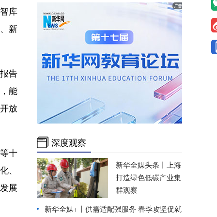
作智库
建、新
报告
，能
大开放
深度观察
等十
新华全媒头条丨
上海
化、
打造绿色低碳产业集
量发展
群观察
新华全媒+丨
供需适配强服务 春季攻坚促就