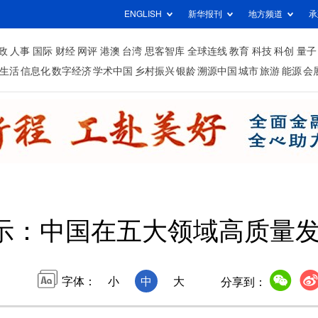
ENGLISH
新华报刊
地方频道
承
政
人事
国际
财经
网评
港澳
台湾
思客智库
全球连线
教育
科技
科创
量子
生活
信息化
数字经济
学术中国
乡村振兴
银龄
溯源中国
城市
旅游
能源
会
示：中国在五大领域高质量
字体：
小
中
大
分享到：