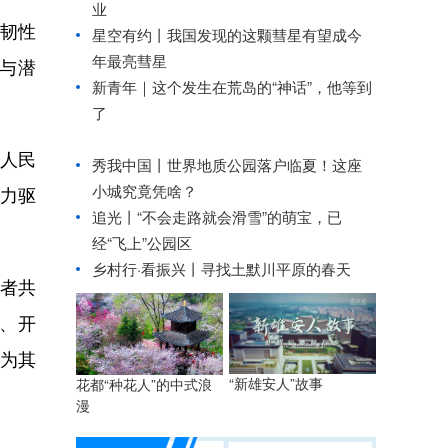
业
韧性
星空有约丨
我国发现的这颗彗星有望成今
年最亮彗星
与潜
新青年｜这个发生在荒岛的“神话”，他等到
了
人民
秀我中国丨
世界地质公园落户临夏！这座
小城究竟凭啥？
力驱
追光丨
“不会走路就会滑雪”的萌宝，已
经“飞上”公园区
乡村行·看振兴丨
寻找土默川平原的春天
者共
、开
为其
“新雄安人”故事
花都“种花人”的中式浪
漫