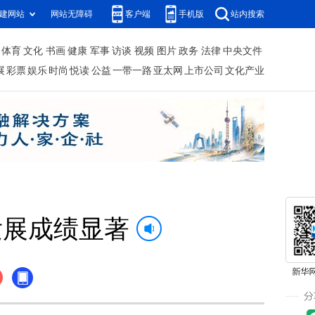
建网站
网站无障碍
客户端
手机版
站内搜索
体育
文化
书画
健康
军事
访谈
视频
图片
政务
法律
中央文件
展
彩票
娱乐
时尚
悦读
公益
一带一路
亚太网
上市公司
文化产业
发展成绩显著