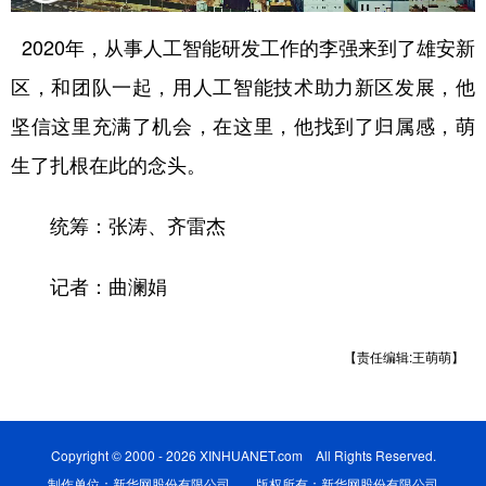
学术中国
乡村振兴
银龄
溯源中国
2020年，从事人工智能研发工作的李强来到了雄安新
区，和团队一起，用人工智能技术助力新区发展，他
城市
旅游
能源
会展
坚信这里充满了机会，在这里，他找到了归属感，萌
彩票
娱乐
时尚
悦读
生了扎根在此的念头。
公益
一带一路
亚太网
上市公司
统筹：张涛、齐雷杰
文化产业
记者：曲澜娟
地方频道
北京
天津
河北
山西
【责任编辑:王萌萌】
辽宁
吉林
上海
江苏
浙江
安徽
福建
江西
Copyright © 2000 - 2026 XINHUANET.com All Rights Reserved.
制作单位：新华网股份有限公司 版权所有：新华网股份有限公司