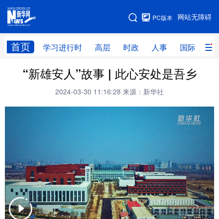
手机版
网站无障碍
PC版本
网站地图
首页
学习进行时
高层
时政
人事
国际
财
“新雄安人”故事 | 此心安处是吾乡
学习进行时
高层
时政
人事
2024-03-30 11:16:28
来源：新华社
国际
财经
网评
港澳
台湾
思客智库
全球连线
教育
科技
科创
量子
体育
文化
书画
健康
军事
访谈
视频
图片
政务
法律
中央文件
金融
汽车
食品
人居
信息化
数字经济