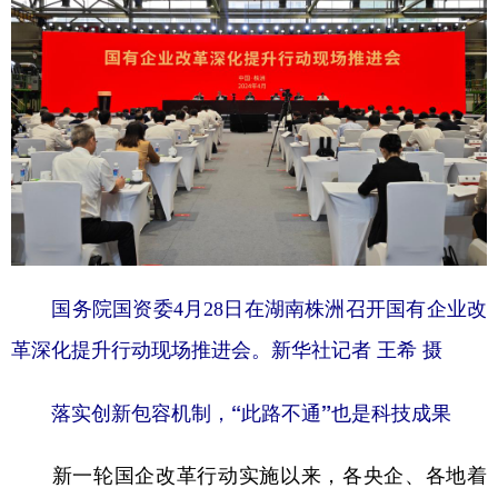
山东
河南
湖北
湖南
广东
广西
海南
重庆
四川
贵州
云南
西藏
陕西
甘肃
青海
宁夏
新疆
内蒙古
黑龙江
多语种频道
国务院国资委4月28日在湖南株洲召开国有企业改
English
Español
Français
عربى
革深化提升行动现场推进会。新华社记者 王希 摄
Русский язык
日本語
한국어
落实创新包容机制，“此路不通”也是科技成果
Deutsch
Português
新一轮国企改革行动实施以来，各央企、各地着