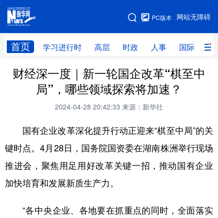
手机版
网站无障碍
PC版本
网站地图
首页
学习进行时
高层
时政
人事
国际
财
财经深一度｜新一轮国企改革“棋至中
学习进行时
高层
时政
人事
局”，哪些领域探索将加速？
国际
财经
网评
港澳
2024-04-28 20:42:33
来源：新华社
台湾
思客智库
全球连线
教育
国有企业改革深化提升行动正迎来“棋至中局”的关
科技
科创
量子
体育
键时点。4月28日，国务院国资委在湖南株洲举行现场
文化
书画
健康
军事
推进会，聚焦用足用好改革关键一招，推动国有企业
访谈
视频
图片
政务
加快培育和发展新质生产力。
法律
中央文件
金融
汽车
“各中央企业、各地要在抓重点的同时，全面落实
食品
人居
信息化
数字经济