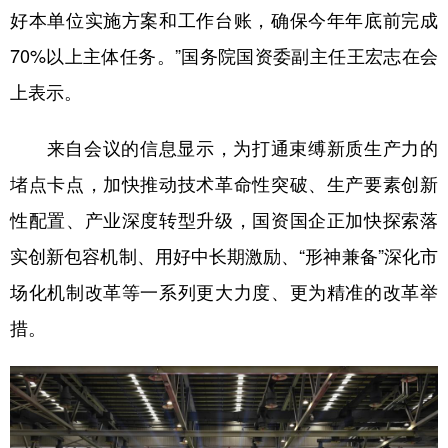
好本单位实施方案和工作台账，确保今年年底前完成
学术中国
乡村振兴
银龄
溯源中国
70%以上主体任务。”国务院国资委副主任王宏志在会
城市
旅游
能源
会展
上表示。
彩票
娱乐
时尚
悦读
来自会议的信息显示，为打通束缚新质生产力的
公益
一带一路
亚太网
上市公司
堵点卡点，加快推动技术革命性突破、生产要素创新
文化产业
性配置、产业深度转型升级，国资国企正加快探索落
实创新包容机制、用好中长期激励、“形神兼备”深化市
地方频道
场化机制改革等一系列更大力度、更为精准的改革举
措。
北京
天津
河北
山西
辽宁
吉林
上海
江苏
浙江
安徽
福建
江西