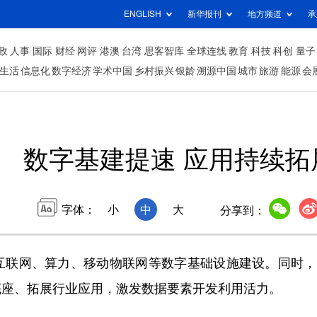
ENGLISH
新华报刊
地方频道
承
政
人事
国际
财经
网评
港澳
台湾
思客智库
全球连线
教育
科技
科创
量子
生活
信息化
数字经济
学术中国
乡村振兴
银龄
溯源中国
城市
旅游
能源
会
数字基建提速 应用持续拓
字体：
小
中
大
分享到：
联网、算力、移动物联网等数字基础设施建设。同时，
底座、拓展行业应用，激发数据要素开发利用活力。