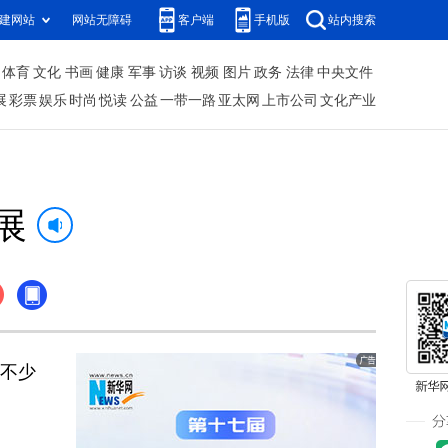
建网站
网站无障碍
客户端
手机版
站内搜索
体育
文化
书画
健康
军事
访谈
视频
图片
政务
法律
中央文件
展
彩票
娱乐
时尚
悦读
公益
一带一路
亚太网
上市公司
文化产业
展
不少