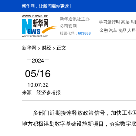
新华通讯社主办
学习进行时
高层
时
公司官网
金融
汽车
食品
人居
股票代码：
603888
新华网
>
财经
> 正文
2024
05/16
10:07:32
来源：经济参考报
多部门近期接连释放政策信号，加快工业互
地方积极谋划数字基础设施新项目，夯实数字