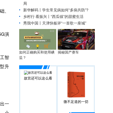
局
新华解码丨学生常见病如何“多病共防”?
础、
乡村行·看振兴丨
“西瓜镇”的甜蜜生活
秀我中国丨
天津快板评“一首歌一座城”
G演
如何正确购买和使用碘
揭秘国产赛车
工智
盐？
型升
故宫还可以这么看
微不足道的一切
出一
序，小