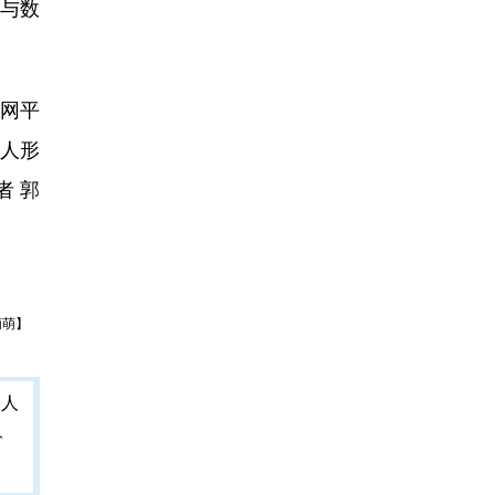
与数
网平
、人形
者 郭
萌萌】
人