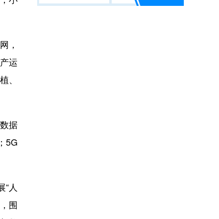
网，
生产运
种植、
数据
；5G
“人
划，围