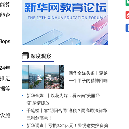
能算
能企
ops
深度观察
24年
新华全媒头条丨
穿越
推进
一个甲子的精神回响
数据等
新华全媒+丨
以花为媒，看云南“美丽经
济”尽情绽放
千笔楼丨靠“阴阳合同”逃税？两高司法解释
础设施
已利剑高悬！
新华调查丨
亏损2.24亿元！警惕这类投资骗