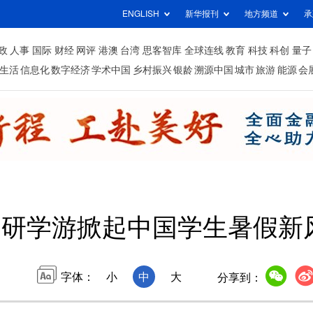
ENGLISH
新华报刊
地方频道
承
政
人事
国际
财经
网评
港澳
台湾
思客智库
全球连线
教育
科技
科创
量子
生活
信息化
数字经济
学术中国
乡村振兴
银龄
溯源中国
城市
旅游
能源
会
研学游掀起中国学生暑假新
字体：
小
中
大
分享到：