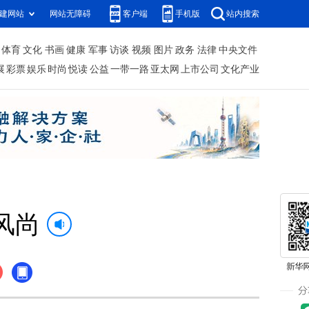
建网站
网站无障碍
客户端
手机版
站内搜索
体育
文化
书画
健康
军事
访谈
视频
图片
政务
法律
中央文件
展
彩票
娱乐
时尚
悦读
公益
一带一路
亚太网
上市公司
文化产业
风尚