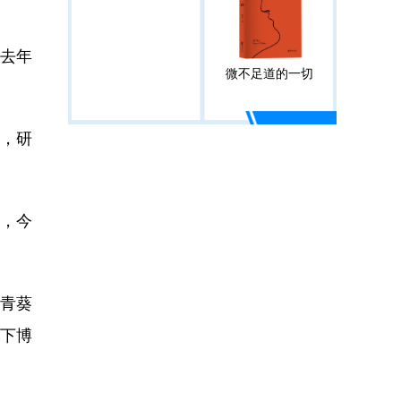
去年
微不足道的一切
家，研
”，今
市青葵
水下博