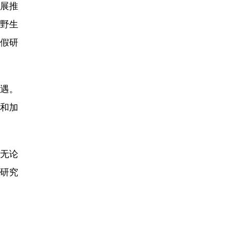
展推
岭野生
暑假研
遇。
和加
无论
院研究