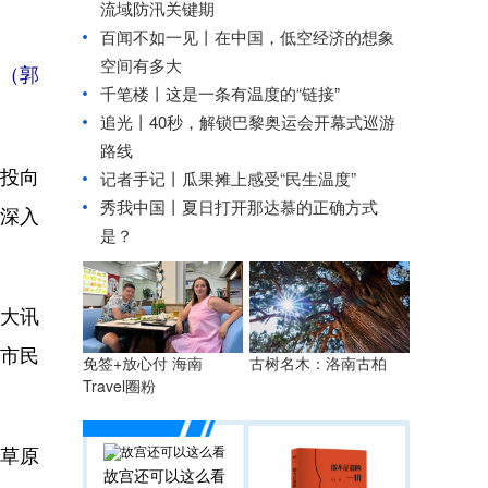
流域防汛关键期
百闻不如一见丨在中国，低空经济的想象
空间有多大
发（郭
千笔楼丨这是一条有温度的“链接”
追光丨
40秒，解锁巴黎奥运会开幕式巡游
路线
投向
记者手记丨瓜果摊上感受“民生温度”
秀我中国丨
夏日打开那达慕的正确方式
深入
是？
科大讯
汉市民
免签+放心付 海南
古树名木：洛南古柏
Travel圈粉
草原
故宫还可以这么看