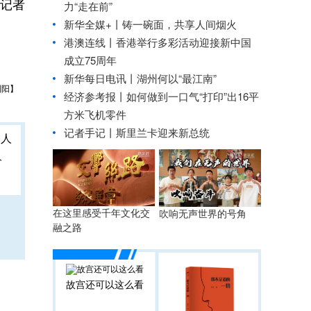
（记者
力“走在前”
新华全媒+丨
铸一碗面，共享人间烟火
港澳连线丨
香港举行多彩活动迎接新中国
成立75周年
新华每日电讯丨
湖州何以“最江南”
刘阳】
经济参考报丨
如何做到一口气“打印”出16平
方米飞机零件
记者手记丨斯里兰卡迎来新总统
人
在这里感受千年文化交
吹响无声世界的号角
融之路
故宫还可以这么看