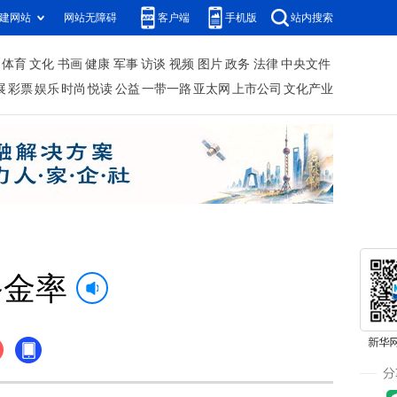
建网站
网站无障碍
客户端
手机版
站内搜索
体育
文化
书画
健康
军事
访谈
视频
图片
政务
法律
中央文件
展
彩票
娱乐
时尚
悦读
公益
一带一路
亚太网
上市公司
文化产业
备金率