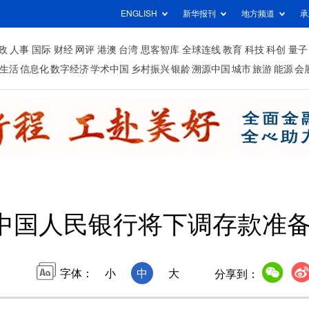
ENGLISH
新华报刊
地方频道
承
政
人事
国际
财经
网评
港澳
台湾
思客智库
全球连线
教育
科技
科创
量子
生活
信息化
数字经济
学术中国
乡村振兴
银龄
溯源中国
城市
旅游
能源
会
中国人民银行将下调存款准
字体：
小
中
大
分享到：