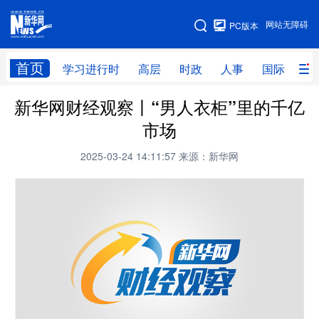
手机版
网站无障碍
PC版本
网站地图
首页
学习进行时
高层
时政
人事
国际
财
新华网财经观察丨“男人衣柜”里的千亿
学习进行时
高层
时政
人事
市场
国际
财经
网评
港澳
2025-03-24 14:11:57
来源：新华网
台湾
思客智库
全球连线
教育
科技
科创
量子
体育
文化
书画
健康
军事
访谈
视频
图片
政务
法律
中央文件
金融
汽车
食品
人居
信息化
数字经济