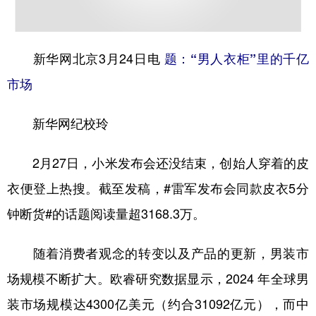
学术中国
乡村振兴
银龄
溯源中国
城市
旅游
能源
会展
新华网北京3月24日电
题：“男人衣柜”里的千亿
市场
彩票
娱乐
时尚
悦读
公益
一带一路
亚太网
上市公司
新华网纪校玲
文化产业
2月27日，小米发布会还没结束，创始人穿着的皮
衣便登上热搜。截至发稿，#雷军发布会同款皮衣5分
地方频道
钟断货#的话题阅读量超3168.3万。
北京
天津
河北
山西
随着消费者观念的转变以及产品的更新，男装市
辽宁
吉林
上海
江苏
场规模不断扩大。欧睿研究数据显示，2024 年全球男
浙江
安徽
福建
江西
装市场规模达4300亿美元（约合31092亿元），而中