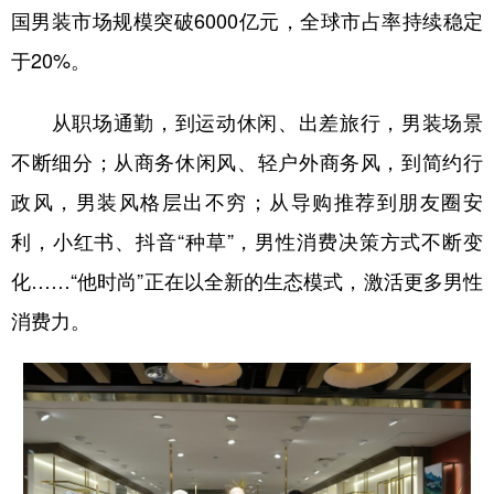
山东
河南
湖北
湖南
国男装市场规模突破6000亿元，全球市占率持续稳定
广东
广西
海南
重庆
于20%。
四川
贵州
云南
西藏
从职场通勤，到运动休闲、出差旅行，男装场景
陕西
甘肃
青海
宁夏
不断细分；从商务休闲风、轻户外商务风，到简约行
新疆
内蒙古
黑龙江
政风，男装风格层出不穷；从导购推荐到朋友圈安
利，小红书、抖音“种草”，男性消费决策方式不断变
多语种频道
化……“他时尚”正在以全新的生态模式，激活更多男性
消费力。
English
Español
Français
عربى
Русский язык
日本語
한국어
Deutsch
Português