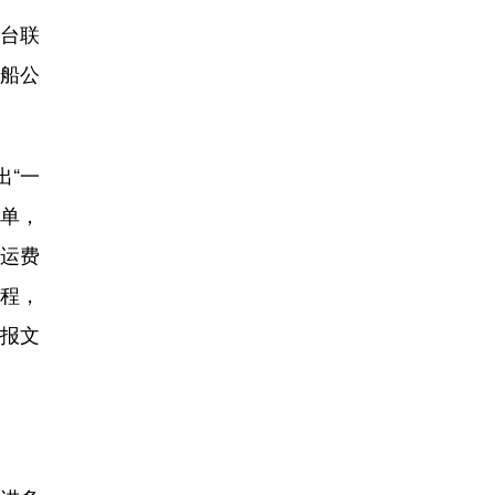
平台联
与船公
“一
运单，
运费
流程，
换报文