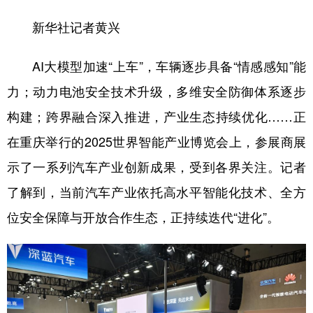
新华社记者黄兴
学术中国
乡村振兴
银龄
溯源中国
城市
旅游
能源
会展
AI大模型加速“上车”，车辆逐步具备“情感感知”能
彩票
娱乐
时尚
悦读
力；动力电池安全技术升级，多维安全防御体系逐步
构建；跨界融合深入推进，产业生态持续优化……正
公益
一带一路
亚太网
上市公司
在重庆举行的2025世界智能产业博览会上，参展商展
文化产业
示了一系列汽车产业创新成果，受到各界关注。记者
了解到，当前汽车产业依托高水平智能化技术、全方
地方频道
位安全保障与开放合作生态，正持续迭代“进化”。
北京
天津
河北
山西
辽宁
吉林
上海
江苏
浙江
安徽
福建
江西