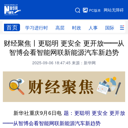
手机版
网站无障碍
PC版本
网站地图
首页
学习进行时
高层
时政
人事
国际
财
财经聚焦丨更聪明 更安全 更开放——从
学习进行时
高层
时政
人事
智博会看智能网联新能源汽车新趋势
国际
财经
网评
港澳
2025-09-06 18:47:45
来源：新华网
台湾
思客智库
全球连线
教育
科技
科创
量子
体育
文化
书画
健康
军事
访谈
视频
图片
政务
新华社重庆9月6日电
题：更聪明 更安全 更开放
法律
中央文件
金融
汽车
——从智博会看智能网联新能源汽车新趋势
食品
人居
信息化
数字经济