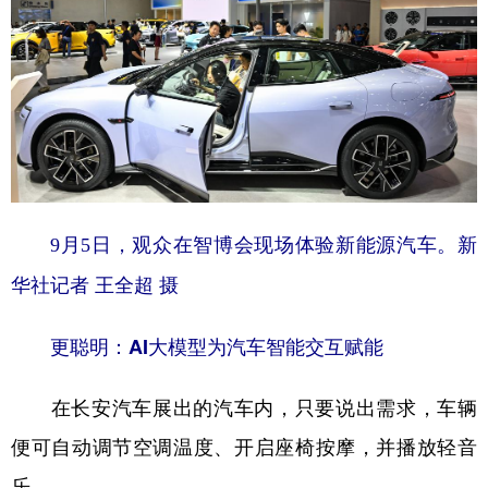
山东
河南
湖北
湖南
广东
广西
海南
重庆
四川
贵州
云南
西藏
陕西
甘肃
青海
宁夏
新疆
内蒙古
黑龙江
9月5日，观众在智博会现场体验新能源汽车。新
多语种频道
华社记者 王全超 摄
English
Español
Français
عربى
更聪明：AI大模型为汽车智能交互赋能
Русский язык
日本語
한국어
在长安汽车展出的汽车内，只要说出需求，车辆
Deutsch
Português
便可自动调节空调温度、开启座椅按摩，并播放轻音
乐……