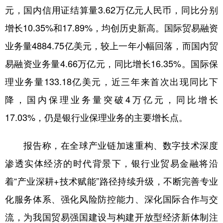
元，国内信用证结算量3.62万亿元人民币，同比分别
学术中国
乡村振兴
银龄
溯源中国
增长10.35%和17.89%，均创历史新高。国际贸易融资
城市
旅游
能源
会展
业务量4884.75亿美元，较上一年小幅回落，而国内贸
彩票
娱乐
时尚
悦读
易融资业务量4.66万亿元，同比增长16.35%。国际保
理业务量133.18亿美元，近三年来首次出现同比下
公益
一带一路
亚太网
上市公司
降，国内保理业务量突破4万亿元，同比增长
文化产业
17.03%，仍是银行业保理业务的主要增长点。
地方频道
报告称，在全球产业链加速重构、数字技术深度
渗透实体经济的时代背景下，银行业贸易金融将沿
北京
天津
河北
山西
着“产业深耕+技术赋能”路径持续升级，不断完善专业
辽宁
吉林
上海
江苏
化服务体系、强化风险防控能力、深化国际合作与交
浙江
安徽
福建
江西
流，为我国贸易强国建设与构建开放型经济新体制注