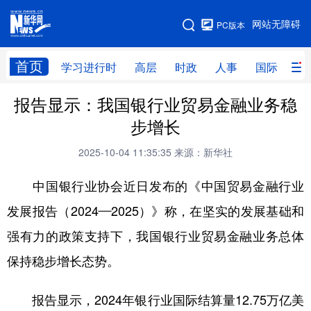
手机版
网站无障碍
PC版本
网站地图
首页
学习进行时
高层
时政
人事
国际
财
报告显示：我国银行业贸易金融业务稳
学习进行时
高层
时政
人事
步增长
国际
财经
网评
港澳
2025-10-04 11:35:35
来源：新华社
台湾
思客智库
全球连线
教育
中国银行业协会近日发布的《中国贸易金融行业
科技
科创
量子
体育
发展报告（2024—2025）》称，在坚实的发展基础和
文化
书画
健康
军事
强有力的政策支持下，我国银行业贸易金融业务总体
访谈
视频
图片
政务
保持稳步增长态势。
法律
中央文件
金融
汽车
报告显示，2024年银行业国际结算量12.75万亿美
食品
人居
信息化
数字经济