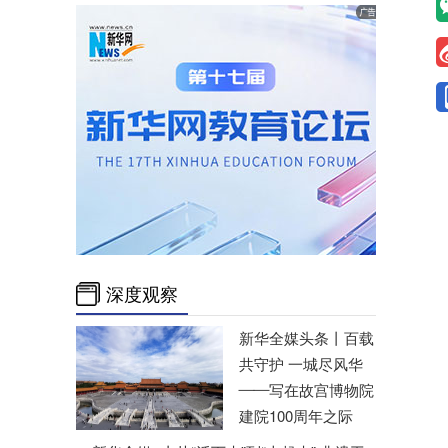
深度观察
新华全媒头条丨
百载
共守护 一城尽风华
——写在故宫博物院
建院100周年之际