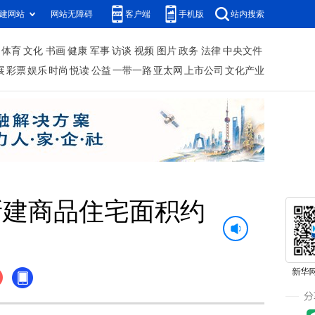
建网站
网站无障碍
客户端
手机版
站内搜索
体育
文化
书画
健康
军事
访谈
视频
图片
政务
法律
中央文件
展
彩票
娱乐
时尚
悦读
公益
一带一路
亚太网
上市公司
文化产业
新建商品住宅面积约