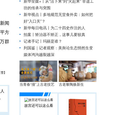
新华全媒+丨
从“活下来”到“火起来” 非遗工
坊的传承与突围
新华视点丨
多地规范无堂食外卖：如何把
好“入口关”？
题新闻
新华每日电讯丨
为二十四史作注的人
亿平方
拍案丨矫治器不矫正，这事儿要较真
多万群
记者手记丨玛丽是谁？
列国鉴｜记者观察：美舆论生态悄然生变
媒体鸿沟越裂越深
王雪】
当青春“撞”上古老技艺
古老黎陶焕新生
人
故宫还可以这么看