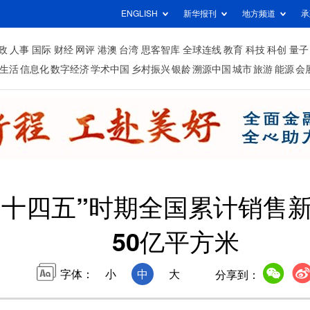
ENGLISH
新华报刊
地方频道
承
政
人事
国际
财经
网评
港澳
台湾
思客智库
全球连线
教育
科技
科创
量子
生活
信息化
数字经济
学术中国
乡村振兴
银龄
溯源中国
城市
旅游
能源
会
“十四五”时期全国累计销售
50亿平方米
字体：
小
中
大
分享到：