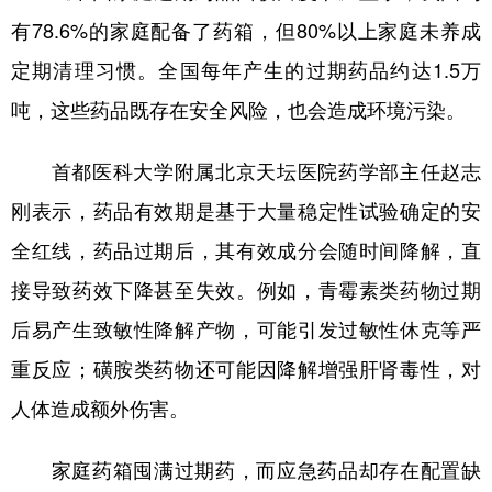
山东
河南
湖北
湖南
有78.6%的家庭配备了药箱，但80%以上家庭未养成
广东
广西
海南
重庆
定期清理习惯。全国每年产生的过期药品约达1.5万
四川
贵州
云南
西藏
吨，这些药品既存在安全风险，也会造成环境污染。
陕西
甘肃
青海
宁夏
首都医科大学附属北京天坛医院药学部主任赵志
新疆
内蒙古
黑龙江
刚表示，药品有效期是基于大量稳定性试验确定的安
全红线，药品过期后，其有效成分会随时间降解，直
多语种频道
接导致药效下降甚至失效。例如，青霉素类药物过期
English
Español
Français
عربى
后易产生致敏性降解产物，可能引发过敏性休克等严
Русский язык
日本語
한국어
重反应；磺胺类药物还可能因降解增强肝肾毒性，对
人体造成额外伤害。
Deutsch
Português
家庭药箱囤满过期药，而应急药品却存在配置缺