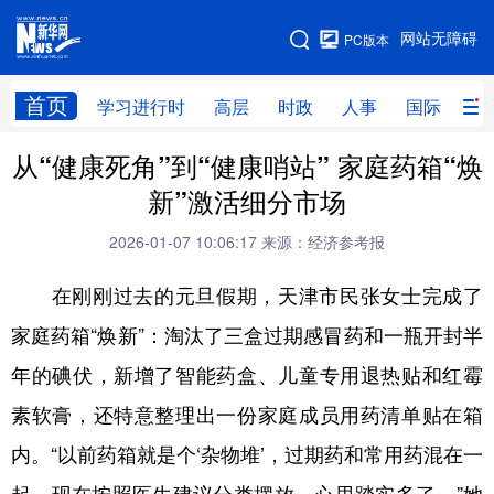
手机版
网站无障碍
PC版本
网站地图
首页
学习进行时
高层
时政
人事
国际
财
从“健康死角”到“健康哨站” 家庭药箱“焕
学习进行时
高层
时政
人事
新”激活细分市场
国际
财经
网评
港澳
2026-01-07 10:06:17
来源：经济参考报
台湾
思客智库
全球连线
教育
在刚刚过去的元旦假期，天津市民张女士完成了
科技
科创
量子
体育
家庭药箱“焕新”：淘汰了三盒过期感冒药和一瓶开封半
文化
书画
健康
军事
年的碘伏，新增了智能药盒、儿童专用退热贴和红霉
访谈
视频
图片
政务
素软膏，还特意整理出一份家庭成员用药清单贴在箱
法律
中央文件
金融
汽车
内。“以前药箱就是个‘杂物堆’，过期药和常用药混在一
食品
人居
信息化
数字经济