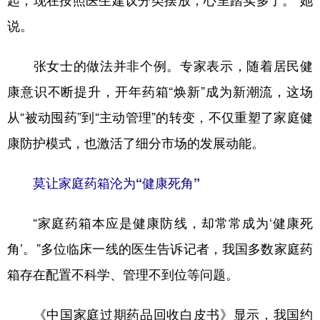
起，现在按照医生建议分类摆放，心里踏实多了。”她
说。
学术中国
乡村振兴
银龄
溯源中国
城市
旅游
能源
会展
张女士的做法并非个例。专家表示，随着居民健
彩票
娱乐
时尚
悦读
康意识不断提升，开年药箱“焕新”成为新潮流，这场
从“被动囤药”到“主动管理”的转变，不仅重塑了家庭健
公益
一带一路
亚太网
上市公司
康防护模式，也激活了细分市场的发展动能。
文化产业
莫让家庭药箱沦为“健康死角”
地方频道
“家庭药箱本应是健康防线，却常常成为‘健康死
北京
天津
河北
山西
角’。”多位临床一线的医生告诉记者，我国多数家庭药
辽宁
吉林
上海
江苏
箱存在配置不科学、管理不到位等问题。
浙江
安徽
福建
江西
《中国家庭过期药品回收白皮书》显示，我国约