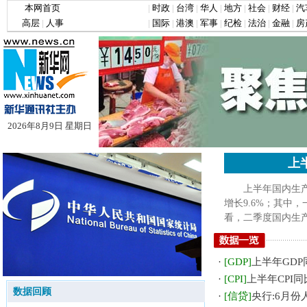
2026年8月9日 星期日
上
上半年国内生产总
增长9.6%；其中，
看，二季度国内生产
·
[GDP]
上半年GDP
·
[CPI]
上半年CPI同
数据回顾
·
[信贷]
央行:6月份