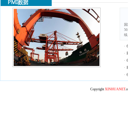
国
5
续
·
·
·
·
·
Copyright
XINHUANET
.