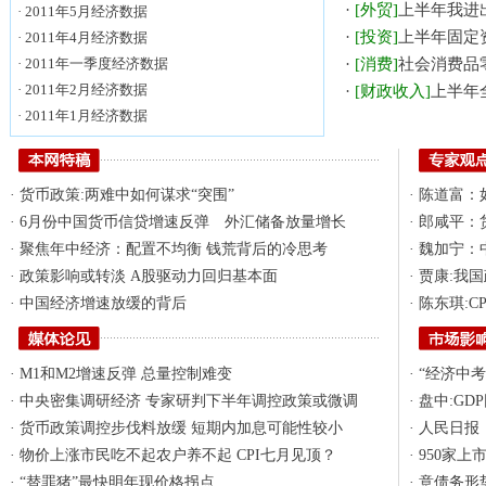
·
[外贸]
上半年我进出
·
2011年5月经济数据
·
[投资]
上半年固定资
·
2011年4月经济数据
·
2011年一季度经济数据
·
[消费]
社会消费品零
·
2011年2月经济数据
·
[财政收入]
上半年
·
2011年1月经济数据
·
货币政策:两难中如何谋求“突围”
·
陈道富：
·
6月份中国货币信贷增速反弹 外汇储备放量增长
·
郎咸平：
·
聚焦年中经济：配置不均衡 钱荒背后的冷思考
·
魏加宁：
·
政策影响或转淡 A股驱动力回归基本面
·
贾康:我
·
中国经济增速放缓的背后
·
陈东琪:C
·
M1和M2增速反弹 总量控制难变
·
“经济中
·
中央密集调研经济 专家研判下半年调控政策或微调
·
盘中:GD
·
货币政策调控步伐料放缓 短期内加息可能性较小
·
人民日报
·
物价上涨市民吃不起农户养不起 CPI七月见顶？
·
950家上
·
“替罪猪”最快明年现价格拐点
·
意债务形