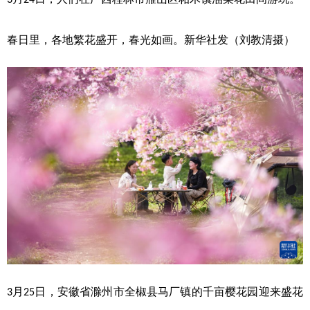
山东
河南
湖北
湖南
广东
广西
海南
重庆
春日里，各地繁花盛开，春光如画。新华社发（刘教清摄）
四川
贵州
云南
西藏
陕西
甘肃
青海
宁夏
新疆
内蒙古
黑龙江
多语种频道
English
Español
Français
عربى
Русский язык
日本語
한국어
Deutsch
Português
月
日，安徽省滁州市全椒县马厂镇的千亩樱花园迎来盛花
3
25