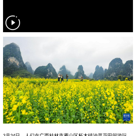
学术中国
乡村振兴
银龄
溯源中国
城市
旅游
能源
会展
彩票
娱乐
时尚
悦读
公益
一带一路
亚太网
上市公司
文化产业
地方频道
北京
天津
河北
山西
辽宁
吉林
上海
江苏
浙江
安徽
福建
江西
月
日，人们在广西桂林市雁山区柘木镇油菜花田间游玩。
3
24