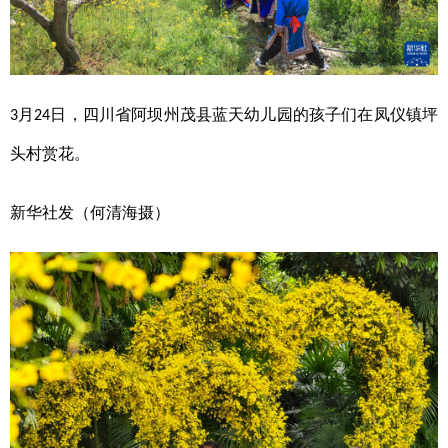
月
日，四川省阿坝州茂县蓝天幼儿园的孩子们在凤仪镇坪
3
24
头村赏花。
新华社发（何清海摄）