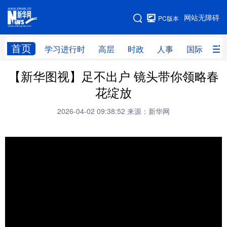
手机版
网站无障碍
PC版本
网站地图
首页
学习进行时
高层
时政
人事
国际
财
【新华图视】足不出户 镜头带你领略春
学习进行时
高层
时政
人事
花绽放
国际
财经
网评
港澳
2026-04-02 09:38:52
来源：新华网
台湾
思客智库
全球连线
教育
科技
科创
量子
体育
文化
书画
健康
军事
访谈
视频
图片
政务
法律
中央文件
金融
汽车
食品
人居
信息化
数字经济