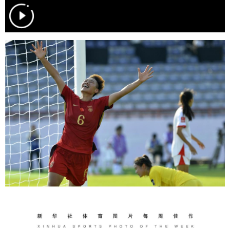
学术中国
乡村振兴
银龄
溯源中国
城市
旅游
能源
会展
彩票
娱乐
时尚
悦读
公益
一带一路
亚太网
上市公司
文化产业
地方频道
北京
天津
河北
山西
辽宁
吉林
上海
江苏
浙江
安徽
福建
江西