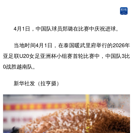
山东
河南
湖北
湖南
广东
广西
海南
重庆
四川
贵州
云南
西藏
4月1日，中国队球员郑璐在比赛中庆祝进球。
陕西
甘肃
青海
宁夏
当地时间4月1日，在泰国暖武里府举行的2026年
新疆
内蒙古
黑龙江
亚足联U20女足亚洲杯小组赛首轮比赛中，中国队3比
0战胜越南队。
多语种频道
新华社发（拉亨摄）
English
Español
Français
عربى
Русский язык
日本語
한국어
Deutsch
Português