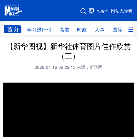
手机版
网站无障碍
PC版本
网站地图
首页
学习进行时
高层
时政
人事
国际
财
【新华图视】新华社体育图片佳作欣赏
学习进行时
高层
时政
人事
（三）
国际
财经
网评
港澳
2026-04-16 09:22:13
来源：新华网
台湾
思客智库
全球连线
教育
科技
科创
量子
体育
文化
书画
健康
军事
访谈
视频
图片
政务
法律
中央文件
金融
汽车
食品
人居
信息化
数字经济