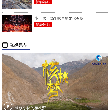
新华全媒+
小年 候一场年味里的文化召唤
新华全媒+
融媒集萃
藏族小伙的核桃梦