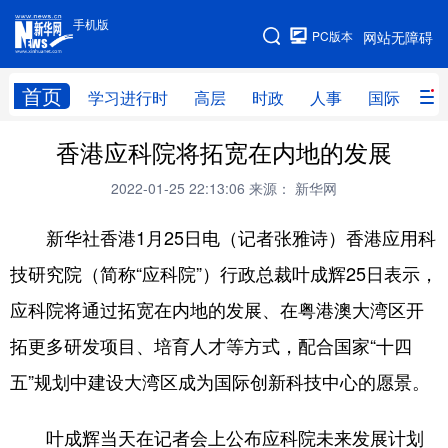
手机版
手机版
PC版本
网站无障碍
网站地图
首页
学习进行时
高层
时政
人事
国际
财
香港应科院将拓宽在内地的发展
学习进行时
高层
时政
人事
2022-01-25 22:13:06
来源： 新华网
国际
财经
网评
港澳
新华社香港1月25日电（记者张雅诗）香港应用科
台湾
思客智库
全球连线
教育
技研究院（简称“应科院”）行政总裁叶成辉25日表示，
科技
科创
量子
体育
应科院将通过拓宽在内地的发展、在粤港澳大湾区开
文化
书画
健康
军事
拓更多研发项目、培育人才等方式，配合国家“十四
访谈
视频
图片
政务
五”规划中建设大湾区成为国际创新科技中心的愿景。
法律
中央文件
金融
汽车
叶成辉当天在记者会上公布应科院未来发展计划
食品
人居
信息化
数字经济