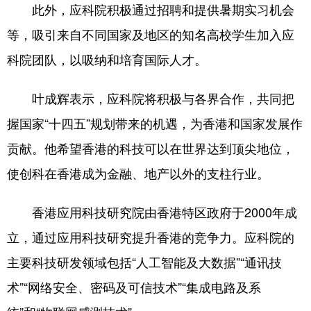
山东
河南
湖北
湖南
此外，应科院积极通过招聘和提供暑期实习机会
等，吸引来自不同国家及地区的知名高校学生加入应
广东
广西
海南
重庆
科院团队，以吸纳和培育国际人才。
四川
贵州
云南
西藏
陕西
甘肃
青海
宁夏
叶成辉表示，应科院将积极与各界合作，共同把
握国家“十四五”规划带来的机遇，为香港和国家发展作
新疆
内蒙古
黑龙江
贡献。他希望香港的科技可以在世界达到顶尖地位，
使创科在香港成为金融、地产以外的支柱行业。
多语种频道
English
Español
Français
عربى
香港应用科技研究院由香港特区政府于2000年成
Русский язык
日本語
한국어
立，通过应用科技研究提升香港的竞争力。应科院的
主要科技研发领域包括“人工智能及大数据”“通讯技
Deutsch
Português
术”“网络安全、密码及可信技术”“集成电路及系