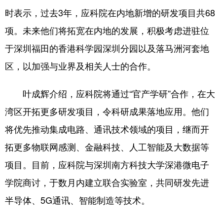
时表示，过去3年，应科院在内地新增的研发项目共68
学术中国
乡村振兴
银龄
溯源中国
项。未来他们将拓宽在内地的发展，积极考虑进驻位
城市
旅游
能源
会展
于深圳福田的香港科学园深圳分园以及落马洲河套地
彩票
娱乐
时尚
悦读
区，以加强与业界及相关人士的合作。
公益
一带一路
亚太网
上市公司
叶成辉介绍，应科院将通过“官产学研”合作，在大
文化产业
湾区开拓更多研发项目，令科研成果落地应用。他们
将优先推动集成电路、通讯技术领域的项目，继而开
地方频道
拓更多物联网感测、金融科技、人工智能及大数据等
北京
天津
河北
山西
项目。目前，应科院与深圳南方科技大学深港微电子
学院商讨，于数月内建立联合实验室，共同研发先进
辽宁
吉林
上海
江苏
半导体、5G通讯、智能制造等技术。
浙江
安徽
福建
江西