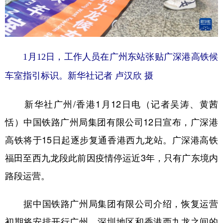
学术中国
乡村振兴
银龄
溯源中国
城市
旅游
能源
会展
1月12日，工作人员在广州东站张贴广深港高铁候
彩票
娱乐
时尚
悦读
车室指引标识。
新华社记者 卢汉欣 摄
公益
一带一路
亚太网
上市公司
新华社广州/香港1月12日电（记者吴涛、黄茜
文化产业
恬）中国铁路广州局集团有限公司12日宣布，广深港
高铁将于15日起逐步复通香港西九龙站。广深港高铁
地方频道
福田至西九龙段此前因疫情停运近3年，只有广东境内
北京
天津
河北
山西
路段运营。
辽宁
吉林
上海
江苏
据中国铁路广州局集团有限公司介绍，恢复运营
浙江
安徽
福建
江西
初期将安排开行广州、深圳地区和香港西九龙之间的