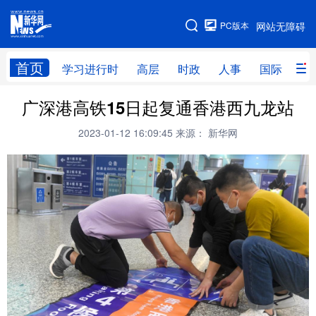
手机版
PC版本
网站无障碍
网站地图
首页
学习进行时
高层
时政
人事
国际
财
广深港高铁15日起复通香港西九龙站
学习进行时
高层
时政
人事
2023-01-12 16:09:45
来源： 新华网
国际
财经
网评
港澳
台湾
思客智库
全球连线
教育
科技
科创
量子
体育
文化
书画
健康
军事
访谈
视频
图片
政务
法律
中央文件
金融
汽车
食品
人居
信息化
数字经济