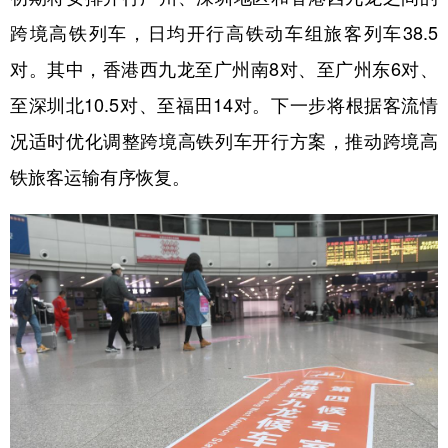
山东
河南
湖北
湖南
跨境高铁列车，日均开行高铁动车组旅客列车38.5
广东
广西
海南
重庆
对。其中，香港西九龙至广州南8对、至广州东6对、
四川
贵州
云南
西藏
至深圳北10.5对、至福田14对。下一步将根据客流情
陕西
甘肃
青海
宁夏
况适时优化调整跨境高铁列车开行方案，推动跨境高
铁旅客运输有序恢复。
新疆
内蒙古
黑龙江
多语种频道
English
Español
Français
عربى
Русский язык
日本語
한국어
Deutsch
Português