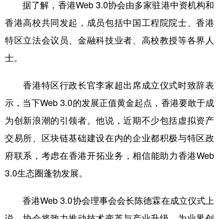
据了解，香港Web 3.0协会由多家驻港中资机构和
学术中国
乡村振兴
银龄
溯源中国
香港高校共同发起，成员包括中国工程院院士、香港
特区立法会议员、金融科技业者、高校教授等各界人
城市
旅游
能源
会展
士。
彩票
娱乐
时尚
悦读
公益
一带一路
亚太网
上市公司
香港特区行政长官李家超出席成立仪式时致辞表
示，当下Web 3.0的发展正值黄金起点，香港要敢于成
文化产业
为创新浪潮的引领者。他说，近期不少包括虚拟资产
交易所、区块链基础建设在内的企业都积极与特区政
地方频道
府联系，考虑在香港开拓业务，相信能助力香港Web
北京
天津
河北
山西
3.0生态圈蓬勃发展。
辽宁
吉林
上海
江苏
香港Web 3.0协会理事会会长陈德霖在成立仪式上
浙江
安徽
福建
江西
说，协会将致力推动技术变革与产业升级，为业界创