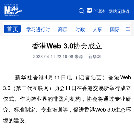
手机版
PC版本
网站无障碍
网站地图
首页
学习进行时
高层
时政
人事
国际
财
香港Web 3.0协会成立
学习进行时
高层
时政
人事
2023-04-11 22:19:08
来源： 新华网
国际
财经
网评
港澳
台湾
思客智库
全球连线
教育
新华社香港4月11日电（记者陆芸）香港Web
科技
科创
量子
体育
3.0（第三代互联网）协会11日在香港交易所举行成立
文化
书画
健康
军事
仪式。作为跨业界的非盈利机构，协会将通过专业研
访谈
视频
图片
政务
究、标准制定、专业培训等，促进香港Web 3.0生态环
境的建设。
法律
中央文件
金融
汽车
食品
人居
信息化
数字经济