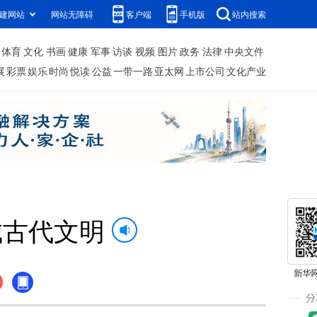
建网站
网站无障碍
客户端
手机版
站内搜索
体育
文化
书画
健康
军事
访谈
视频
图片
政务
法律
中央文件
展
彩票
娱乐
时尚
悦读
公益
一带一路
亚太网
上市公司
文化产业
城古代文明