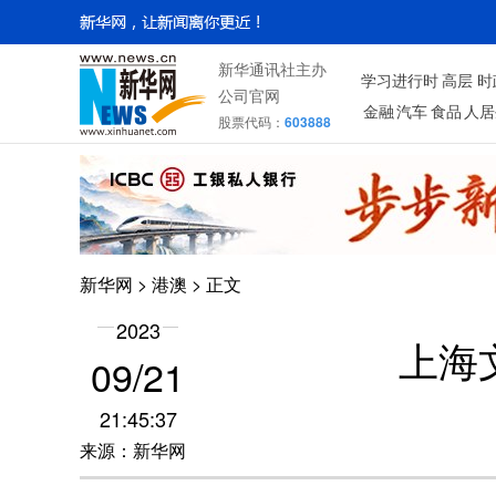
新华通讯社主办
学习进行时
高层
时
公司官网
金融
汽车
食品
人居
股票代码：
603888
新华网
>
港澳
> 正文
2023
上海
09/21
21:45:37
来源：新华网