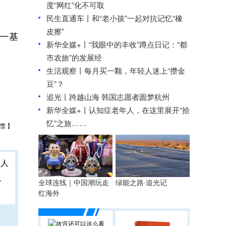
度“网红”化不可取
民生直通车丨
和“老小孩”一起对抗记忆“橡
皮擦”
一基
新华全媒+丨
“我眼中的丰收”蹲点日记：“都
。
市农旅”的发展经
生活观察丨每月买一颗，年轻人迷上“攒金
豆”？
追光丨
跨越山海 韩国志愿者圆梦杭州
新华全媒+丨
认知症老年人，在这里展开“拾
忆”之旅……
雪 】
人
全球连线｜中国潮玩走
绿能之路·追光记
红海外