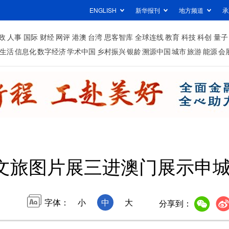
ENGLISH
新华报刊
地方频道
承
政
人事
国际
财经
网评
港澳
台湾
思客智库
全球连线
教育
科技
科创
量子
生活
信息化
数字经济
学术中国
乡村振兴
银龄
溯源中国
城市
旅游
能源
会
文旅图片展三进澳门展示申
字体：
小
中
大
分享到：