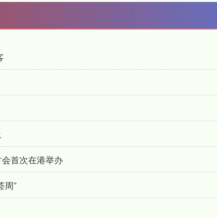
客
土
讨会首次在港举办
荟周”