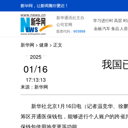
新华通讯社主办
学习进行时
高层
时
公司官网
金融
汽车
食品
人居
股票代码：
603888
新华网
>
健康
> 正文
2025
我国
01/16
17:13:13
来源：新华网
新华社北京1月16日电（记者温竞华、徐鹏航
筹区开通医保钱包，能够进行个人账户的跨省
保钱包使用地变更等功能。