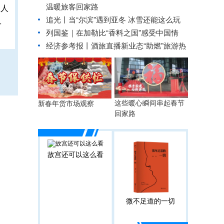
温暖旅客回家路
追光丨
当“尔滨”遇到亚冬 冰雪还能这么玩
人
列国鉴｜在加勒比“香料之国”感受中国情
经济参考报丨
酒旅直播新业态“助燃”旅游热
这些暖心瞬间串起春节
新春年货市场观察
回家路
故宫还可以这么看
微不足道的一切