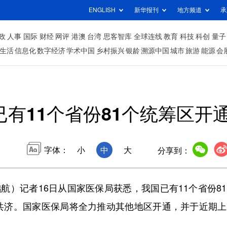
ENGLISH
新华报刊
地方频道
承
政
人事
国际
财经
网评
港澳
台湾
思客智库
全球连线
教育
科技
科创
量子
生活
信息化
数字经济
学术中国
乡村振兴
银龄
溯源中国
城市
旅游
能源
会
已有11个省份81个统筹区开
字体：
小
中
大
分享到：
）记者16日从国家医保局获悉，我国已有11个省份8
共济。国家医保局将全力推动其他地区开通，并于近期上