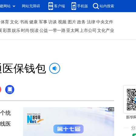
建网站
网站无障碍
客户端
手机版
站内搜索
体育
文化
书画
健康
军事
访谈
视频
图片
政务
法律
中央文件
展
彩票
娱乐
时尚
悦读
公益
一带一路
亚太网
上市公司
文化产业
通医保钱包
1个统
线医