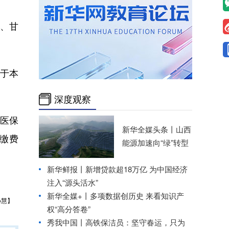
、甘
用于本
深度观察
医保
新华全媒头条丨
山西
缴费
能源加速向“绿”转型
新华鲜报丨新增贷款超18万亿 为中国经济
注入“源头活水”
新华全媒+丨
多项数据创历史 来看知识产
孙慧】
权“高分答卷”
秀我中国丨
高铁保洁员：坚守春运，只为