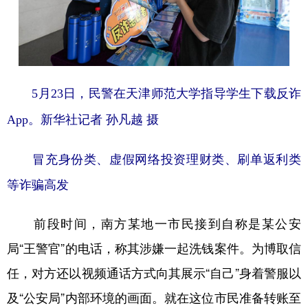
山东
河南
湖北
湖南
广东
广西
海南
重庆
四川
贵州
云南
西藏
陕西
甘肃
青海
宁夏
5月23日，民警在天津师范大学指导学生下载反诈
App。
新华社记者 孙凡越 摄
新疆
内蒙古
黑龙江
冒充身份类、虚假网络投资理财类、刷单返利类
多语种频道
等诈骗高发
English
Español
Français
عربى
前段时间，南方某地一市民接到自称是某公安
Русский язык
日本語
한국어
局“王警官”的电话，称其涉嫌一起洗钱案件。为博取信
Deutsch
Português
任，对方还以视频通话方式向其展示“自己”身着警服以
及“公安局”内部环境的画面。就在这位市民准备转账至