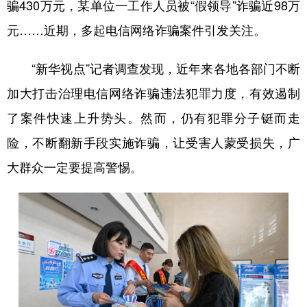
骗430万元，某单位一工作人员被“假领导”诈骗近98万
学术中国
乡村振兴
银龄
溯源中国
元……近期，多起电信网络诈骗案件引发关注。
城市
旅游
能源
会展
“新华视点”记者调查发现，近年来各地各部门不断
彩票
娱乐
时尚
悦读
加大打击治理电信网络诈骗违法犯罪力度，有效遏制
公益
一带一路
亚太网
上市公司
了案件快速上升势头。然而，仍有犯罪分子铤而走
险，不断翻新手段实施诈骗，让受害人蒙受损失，广
文化产业
大群众一定要提高警惕。
地方频道
北京
天津
河北
山西
辽宁
吉林
上海
江苏
浙江
安徽
福建
江西