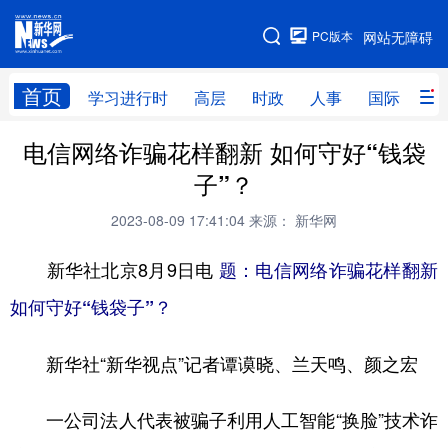
手机版
PC版本
网站无障碍
网站地图
首页
学习进行时
高层
时政
人事
国际
财
电信网络诈骗花样翻新 如何守好“钱袋
学习进行时
高层
时政
人事
子”？
国际
财经
网评
港澳
2023-08-09 17:41:04
来源： 新华网
台湾
思客智库
全球连线
教育
新华社北京8月9日电
题：电信网络诈骗花样翻新
科技
科创
量子
体育
如何守好“钱袋子”？
文化
书画
健康
军事
新华社“新华视点”记者谭谟晓、兰天鸣、颜之宏
访谈
视频
图片
政务
法律
中央文件
金融
汽车
一公司法人代表被骗子利用人工智能“换脸”技术诈
食品
人居
信息化
数字经济