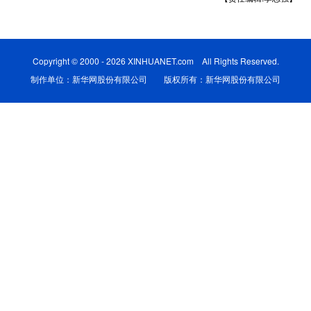
学术中国
乡村振兴
银龄
溯源中国
城市
旅游
能源
会展
Copyright © 2000 - 2026 XINHUANET.com All Rights Reserved.
制作单位：新华网股份有限公司 版权所有：新华网股份有限公司
彩票
娱乐
时尚
悦读
公益
一带一路
亚太网
上市公司
文化产业
地方频道
北京
天津
河北
山西
辽宁
吉林
上海
江苏
浙江
安徽
福建
江西