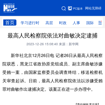
手机版
网站无障碍
PC版本
网站地图
首页
学习进行时
高层
时政
人事
国际
财
最高人民检察院依法对曲敏决定逮捕
学习进行时
高层
时政
人事
2023-12-26 15:08:40
来源：新华网
国际
财经
网评
港澳
新华社北京12月26日电 记者26日从最高人民检察
台湾
思客智库
全球连线
教育
院获悉，黑龙江省政协原党组成员、副主席曲敏涉嫌
科技
科创
量子
体育
受贿一案，由国家监察委员会调查终结，移送检察机
文化
书画
健康
军事
关审查起诉。日前，最高人民检察院依法以涉嫌受贿
访谈
视频
图片
政务
罪对曲敏作出逮捕决定。该案正在进一步办理中。
法律
中央文件
金融
汽车
食品
人居
信息化
数字经济
【责任编辑:李志强】