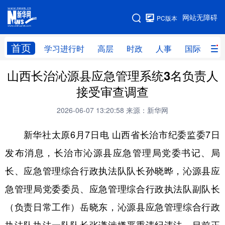
手机版
网站无障碍
PC版本
网站地图
首页
学习进行时
高层
时政
人事
国际
财
山西长治沁源县应急管理系统3名负责人
学习进行时
高层
时政
人事
接受审查调查
国际
财经
网评
港澳
2026-06-07 13:20:58
来源：新华网
台湾
思客智库
全球连线
教育
新华社太原6月7日电 山西省长治市纪委监委7日
科技
科创
量子
体育
发布消息，长治市沁源县应急管理局党委书记、局
文化
书画
健康
军事
长、应急管理综合行政执法队队长孙晓晔，沁源县应
访谈
视频
图片
政务
急管理局党委委员、应急管理综合行政执法队副队长
法律
中央文件
金融
汽车
（负责日常工作）岳晓东，沁源县应急管理综合行政
食品
人居
信息化
数字经济