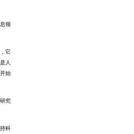
息领
，它
确是人
开始
研究
坚持科