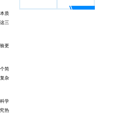
本质
光这三
验更
个简
的复杂
科学
究热