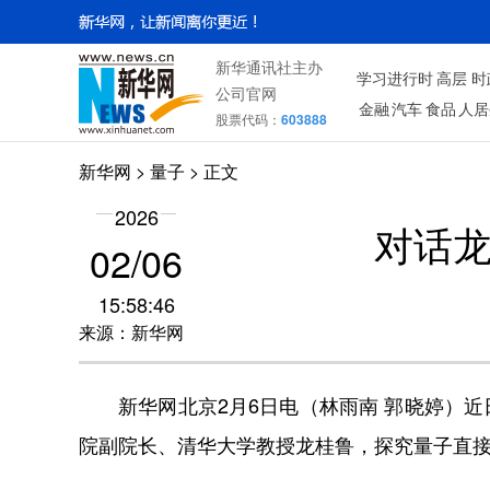
新华通讯社主办
学习进行时
高层
时
公司官网
金融
汽车
食品
人居
股票代码：
603888
新华网
>
量子
> 正文
2026
对话
02/06
15:58:46
来源：新华网
新华网北京2月6日电（林雨南 郭晓婷）近
院副院长、清华大学教授龙桂鲁，探究量子直