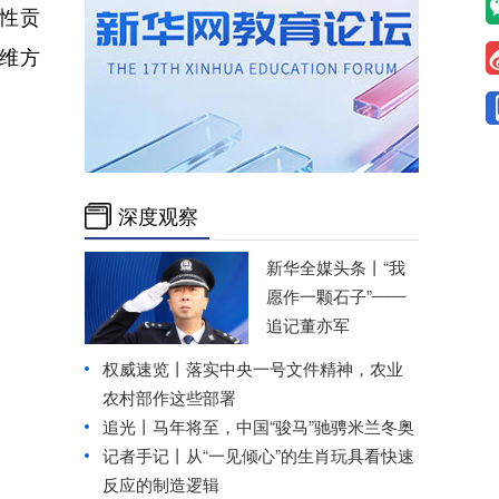
性贡
思维方
深度观察
新华全媒头条丨
“我
愿作一颗石子”——
追记董亦军
权威速览丨落实中央一号文件精神，农业
农村部作这些部署
追光丨
马年将至，中国“骏马”驰骋米兰冬奥
记者手记丨从“一见倾心”的生肖玩具看快速
反应的制造逻辑