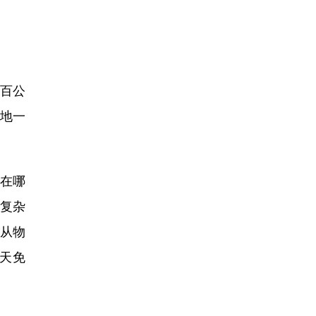
百公
天地一
在哪
算复杂
从物
天免