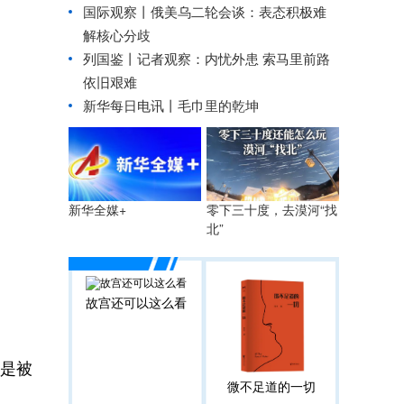
国际观察丨
俄美乌二轮会谈：表态积极难
解核心分歧
列国鉴丨记者观察：内忧外患 索马里前路
依旧艰难
新华每日电讯丨
毛巾里的乾坤
零下三十度，去漠河“找
新华全媒+
北”
故宫还可以这么看
是被
微不足道的一切