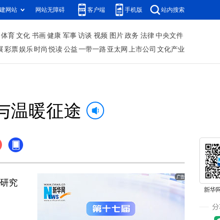
建网站
网站无障碍
客户端
手机版
站内搜索
体育
文化
书画
健康
军事
访谈
视频
图片
政务
法律
中央文件
展
彩票
娱乐
时尚
悦读
公益
一带一路
亚太网
上市公司
文化产业
与温暖征途
研究