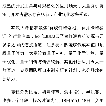
山东
河南
湖北
湖南
成熟的开发工具与可规模化的应用场景，大量真机资
广东
广西
海南
重庆
源与开发者需求存在脱节，产业转化效率受限。
四川
贵州
云南
西藏
本次大赛精准聚焦“有硬件难落地、有算法难验
陕西
甘肃
青海
宁夏
证”的行业痛点，依托Quafu云平台打通真机资源与开
新疆
内蒙古
黑龙江
发者之间的连接通道，让参赛团队能够低成本使用顶
级量子算力。大赛设置量子+ AI、量子化学计算、量
多语种频道
子优化、量子纠错与错误缓解、其他创新应用五大开
English
Español
Français
عربى
放赛道，参赛团队可自主制定研究计划，充分释放创
新活力。
Русский язык
日本語
한국어
Deutsch
Português
赛程分为报名、初赛评审、集中培训、半决赛、
决赛五个阶段。报名时间为4月18日至5月18日，入围