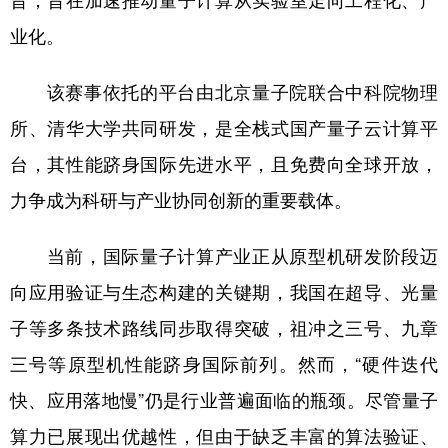
旨，旨在加速推动量子计算从实验室走向工程化、产
业化。
学术中国
乡村振兴
银龄
溯源中国
城市
旅游
能源
会展
该赛事依托的平台由北京量子院联合中科院物理
彩票
娱乐
时尚
悦读
所、清华大学共同研发，是全栈式国产量子云计算平
台，其性能跻身国际先进水平，且免费向全球开放，
公益
一带一路
亚太网
上市公司
力争成为科研与产业协同创新的重要载体。
文化产业
当前，国际量子计算产业正从原型机研发阶段迈
地方频道
向应用验证与生态构建的关键期，我国在超导、光量
子等多条技术路线同步取得突破，祖冲之三号、九章
北京
天津
河北
山西
三号等原型机性能跻身国际前列。然而，“硬件迭代
辽宁
吉林
上海
江苏
快、应用落地慢”仍是行业普遍面临的瓶颈。尽管量子
浙江
安徽
福建
江西
算力已展现出优越性，但由于缺乏丰富的算法验证、