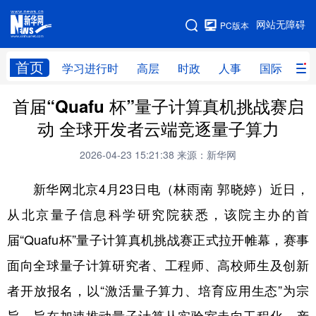
手机版
网站无障碍
PC版本
网站地图
首页
学习进行时
高层
时政
人事
国际
财
首届“Quafu 杯”量子计算真机挑战赛启
学习进行时
高层
时政
人事
动 全球开发者云端竞逐量子算力
国际
财经
网评
港澳
2026-04-23 15:21:38
来源：新华网
台湾
思客智库
全球连线
教育
新华网北京4月23日电（林雨南 郭晓婷）近日，
科技
科创
量子
体育
从北京量子信息科学研究院获悉，该院主办的首
文化
书画
健康
军事
届“Quafu杯”量子计算真机挑战赛正式拉开帷幕，赛事
访谈
视频
图片
政务
面向全球量子计算研究者、工程师、高校师生及创新
法律
中央文件
金融
汽车
者开放报名，以“激活量子算力、培育应用生态”为宗
食品
人居
信息化
数字经济