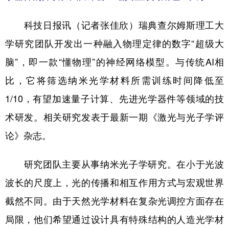
山东
河南
湖北
湖南
广东
广西
海南
重庆
科技日报讯（记者张佳欣）瑞典查尔姆斯理工大
学研究团队开发出一种融入物理定律的数字“超级大
四川
贵州
云南
西藏
脑”，即一款“懂物理”的神经网络模型。与传统AI相
陕西
甘肃
青海
宁夏
比，它将筛选纳米光学材料所需训练时间降低至
新疆
内蒙古
黑龙江
1/10，有望加速量子计算、先进光学器件等领域的技
术研发。相关研究发表于最新一期《激光与光子学评
多语种频道
论》杂志。
English
Español
Français
عربى
研究团队主要从事纳米光子学研究。在小于光波
Русский язык
日本語
한국어
波长的尺度上，光的传播和相互作用方式与宏观世界
Deutsch
Português
截然不同。由于天然光学材料在复杂光调控方面存在
局限，他们希望通过设计具有特殊结构的人造光学材