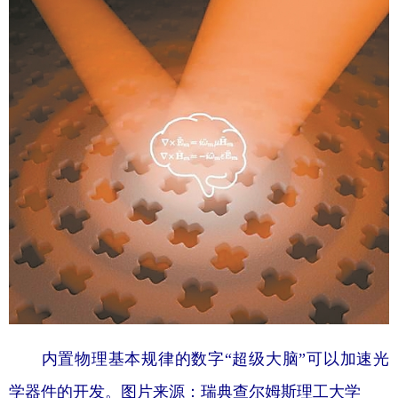
学术中国
乡村振兴
银龄
溯源中国
城市
旅游
能源
会展
彩票
娱乐
时尚
悦读
公益
一带一路
亚太网
上市公司
文化产业
地方频道
北京
天津
河北
山西
辽宁
吉林
上海
江苏
内置物理基本规律的数字“超级大脑”可以加速光
浙江
安徽
福建
江西
学器件的开发。图片来源：瑞典查尔姆斯理工大学