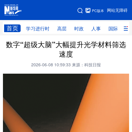
手机版
网站无障碍
PC版本
网站地图
首页
学习进行时
高层
时政
人事
国际
财
数字“超级大脑”大幅提升光学材料筛选
学习进行时
高层
时政
人事
速度
国际
财经
网评
港澳
2026-06-08 10:59:33
来源：科技日报
台湾
思客智库
全球连线
教育
科技
科创
量子
体育
文化
书画
健康
军事
访谈
视频
图片
政务
法律
中央文件
金融
汽车
食品
人居
信息化
数字经济