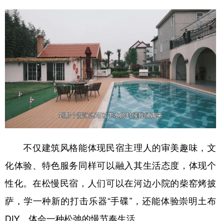
山东
河南
湖北
湖南
广东
广西
海南
重庆
四川
贵州
云南
西藏
陕西
甘肃
青海
宁夏
新疆
内蒙古
黑龙江
多语种频道
不仅建筑风格能体现民宿主理人的审美趣味，文
English
Español
Français
عربى
化体验、特色服务同样可以融入其生活态度，体现个
Русский язык
日本語
한국어
性化。在松慢民宿，人们可以在河边小院的柴窑烤披
Deutsch
Português
萨，学一种新的打击乐器“手碟”，还能体验崇明土布
DIY，体会一种松弛的慢节奏生活。