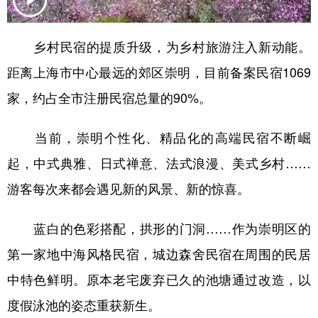
学术中国
乡村振兴
银龄
溯源中国
乡村民宿的提质升级，为乡村旅游注入新动能。
城市
旅游
能源
会展
距离上海市中心最远的郊区崇明，目前备案民宿1069
彩票
娱乐
时尚
悦读
家，约占全市注册民宿总量的90%。
公益
一带一路
亚太网
上市公司
当前，崇明个性化、精品化的高端民宿不断崛
文化产业
起，中式典雅、日式禅意、法式浪漫、美式乡村……
游客每次来都会遇见新的风景、新的惊喜。
地方频道
蓝白的色彩搭配，拱形的门洞……作为崇明区的
北京
天津
河北
山西
第一家地中海风格民宿，城边森舍民宿在周围的民居
辽宁
吉林
上海
江苏
中特色鲜明。原本老宅废弃已久的池塘通过改造，以
浙江
安徽
福建
江西
度假泳池的姿态重获新生。