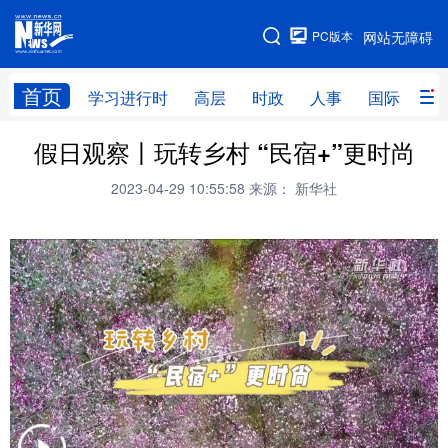
手机版
PC版本
网站无障碍
网站地图
首页
学习进行时
高层
时政
人事
国际
财
假日观察丨玩转乡村 “民宿+”更时尚
学习进行时
高层
时政
人事
2023-04-29 10:55:58
来源： 新华社
国际
财经
网评
港澳
台湾
思客智库
全球连线
教育
科技
科创
量子
体育
文化
书画
健康
军事
访谈
视频
图片
政务
法律
中央文件
金融
汽车
食品
人居
信息化
数字经济